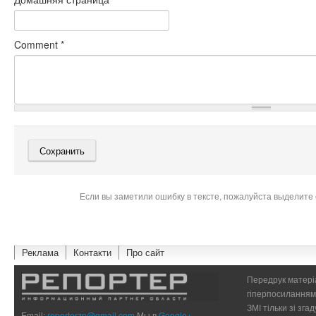
Comment
*
Если вы заметили ошибку в тексте, пожалуйста выделите 
Реклама
Контакти
Про сайт
Передрук матеріа
гіперпосиланням 
ЗМІ тільки зі зг
Email:
reporterzp@gmail.com
Мы в
Google+