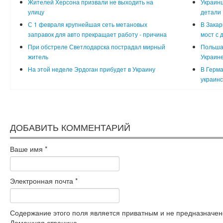
Жителей Херсона призвали не выходить на
Украинц
улицу
детали
С 1 февраля крупнейшая сеть метановых
В Закар
заправок для авто прекращает работу - причина
мост с 
При обстреле Светлодарска пострадал мирный
Польша
житель
Украин
На этой неделе Эрдоган прибудет в Украину
В Герма
украинс
ДОБАВИТЬ КОММЕНТАРИЙ
Ваше имя
*
Электронная почта
*
Содержание этого поля является приватным и не предназначено
Домашняя страница