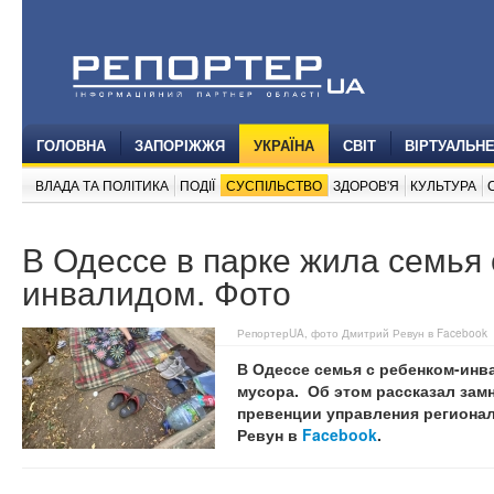
ГОЛОВНА
ЗАПОРІЖЖЯ
УКРАЇНА
СВІТ
ВІРТУАЛЬН
ВЛАДА ТА ПОЛІТИКА
ПОДІЇ
СУСПІЛЬСТВО
ЗДОРОВ'Я
КУЛЬТУРА
В Одессе в парке жила семья 
инвалидом. Фото
РепортерUA, фото Дмитрий Ревун в Facebook
В Одессе семья с ребенком-инв
мусора. Об этом рассказал зам
превенции управления региона
Ревун в
Facebook
.