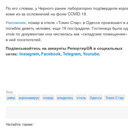
По его словам, у Черного ранее лабораторно подтвердили коро
коме из-за осложнений на фоне COVID-19.
Напомним
, пожар в отеле «Токио Стар» в Одессе произошел в а
погибли девять человек, еще 19 пострадали. Гостиница была о
этом по документам она числилась как «складские помещения»
в ней посетителей.
Подписывайтесь на аккаунты РепортерUA в социальных
сетях:
Instagram
,
Facebook
,
Telegram
,
Youtube
.
Теги:
умер
коронавирус
пожар
владелец
отель
Одесса
Токио Стар
Читайте также: