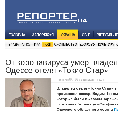
ГОЛОВНА
ЗАПОРІЖЖЯ
УКРАЇНА
СВІТ
ВІРТУАЛЬН
ВЛАДА ТА ПОЛІТИКА
ПОДІЇ
СУСПІЛЬСТВО
ЗДОРОВ'Я
КУЛЬТУРА
От коронавируса умер владел
Одессе отеля «Токио Стар»
РепортерUA
08 Дек 2020 - 15:01
Владелец отеля «Токио Стар» в 
произошел пожар, Вадим Черный
которые были вызваны заражен
столичной больнице «Феофания
Одесского областного совета
Пе