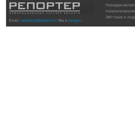
Передрук матеріа
гіперпосиланням 
ЗМІ тільки зі зг
Email:
reporterzp@gmail.com
Мы в
Google+