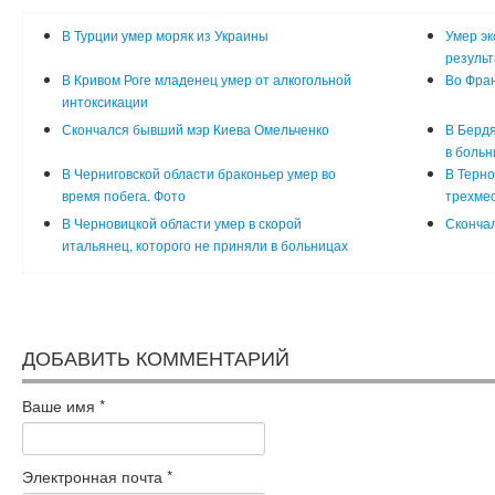
В Турции умер моряк из Украины
Умер эк
результ
В Кривом Роге младенец умер от алкогольной
Во Фра
интоксикации
Скончался бывший мэр Киева Омельченко
В Бердя
в больн
В Черниговской области браконьер умер во
В Терно
время побега. Фото
трехме
В Черновицкой области умер в скорой
Сконча
итальянец, которого не приняли в больницах
ДОБАВИТЬ КОММЕНТАРИЙ
Ваше имя
*
Электронная почта
*