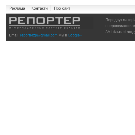
Реклама
Контакти
Про сайт
Передрук матеріа
гіперпосиланням 
ЗМІ тільки зі зг
Email:
reporterzp@gmail.com
Мы в
Google+