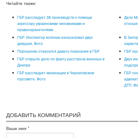
Читайте также:
ГБР расследует 38 производств о помощи
Дело Ма
агрессору украинскими чиновниками и
отноше
правоохранителями
ГБР: Инспектор колонии изнасиловал двух
В Запор
девушек. Фото
наркоти
Порошенко отказался давать показания в ГБР
ГБР про
ГБР открыло дело по факту расстрела военных в
Двух ин
Днепре
подозре
ГБР расследует махинации в Черниговском
ГБР соо
горсовете. Фото
адвокат
ДТП. Ф
ДОБАВИТЬ КОММЕНТАРИЙ
Ваше имя
*