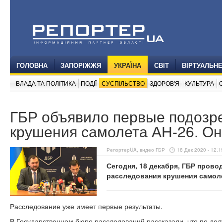
ГОЛОВНА
ЗАПОРІЖЖЯ
УКРАЇНА
СВІТ
ВІРТУАЛЬН
ВЛАДА ТА ПОЛІТИКА
ПОДІЇ
СУСПІЛЬСТВО
ЗДОРОВ'Я
КУЛЬТУРА
ГБР объявило первые подозр
крушения самолета АН-26. О
РепортерUA, видео ГБР
18 Дек 2020 - 12:1
Сегодня, 18 декабря, ГБР прово
расследования крушения самоле
Расследование уже имеет первые результаты.
В Государственном бюро расследований рассказали, что по де