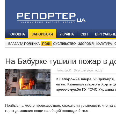
ГОЛОВНА
ЗАПОРІЖЖЯ
УКРАЇНА
СВІТ
ВІРТУАЛЬН
ВЛАДА ТА ПОЛІТИКА
ПОДІЇ
СУСПІЛЬСТВО
ЗДОРОВ'Я
КУЛЬТУРА
На Бабурке тушили пожар в 
РепортерUA
24 Дек 2020 - 09:32
В Запорожье вчера, 23 декабря
на ул. Калнышевского в Хортиц
пресс-службе ГУ ГСЧС Украины 
Прибыв на место происшествия, спасатели установили, что на 
горят домашние вещи на общей площади 5 кв.м.