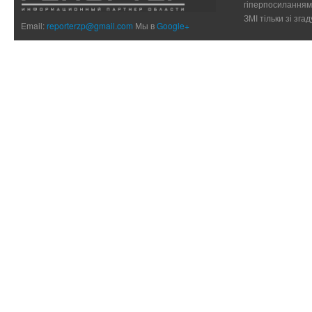
гіперпосиланням 
ЗМІ тільки зі зг
Email:
reporterzp@gmail.com
Мы в
Google+