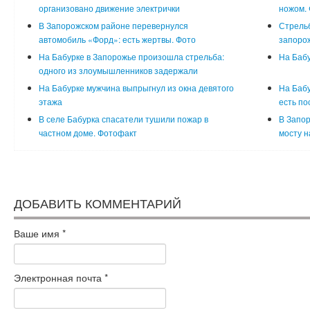
организовано движение электрички
ножом.
В Запорожском районе перевернулся
Стрельб
автомобиль «Форд»: есть жертвы. Фото
запорож
На Бабурке в Запорожье произошла стрельба:
На Бабу
одного из злоумышленников задержали
На Бабурке мужчина выпрыгнул из окна девятого
На Бабу
этажа
есть по
В селе Бабурка спасатели тушили пожар в
В Запор
частном доме. Фотофакт
мосту н
ДОБАВИТЬ КОММЕНТАРИЙ
Ваше имя
*
Электронная почта
*