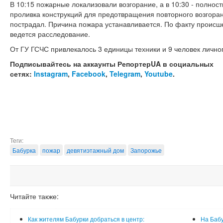
В 10:15 пожарные локализовали возгорание, а в 10:30 - полнос
проливка конструкций для предотвращения повторного возгоран
пострадал. Причина пожара устанавливается. По факту проис
ведется расследование.
От ГУ ГСЧС привлекалось 3 единицы техники и 9 человек личног
Подписывайтесь на аккаунты РепортерUA в социальных
сетях:
Instagram
,
Facebook
,
Telegram
,
Youtube
.
Теги:
Бабурка
пожар
девятиэтажный дом
Запорожье
Читайте также:
Как жителям Бабурки добраться в центр:
На Бабу