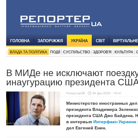
ГОЛОВНА
ЗАПОРІЖЖЯ
УКРАЇНА
СВІТ
ВІРТУАЛЬН
ВЛАДА ТА ПОЛІТИКА
ПОДІЇ
СУСПІЛЬСТВО
ЗДОРОВ'Я
КУЛЬТУРА
В МИДе не исключают поездку
инаугурацию президента СШ
РепортерUA
30 Дек 2020 - 16:41
Министерство иностранных дел 
президента Владимира Зеленско
президента США Джо Байдена. Н
в интервью
Интерфакс-Украина
дел Евгений Енин.