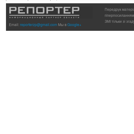
Передрук матеріа
гіперпосиланням 
ЗМІ тільки зі зг
Email:
reporterzp@gmail.com
Мы в
Google+