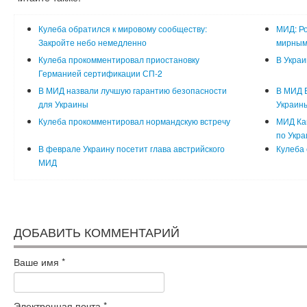
Кулеба обратился к мировому сообществу:
МИД: Ро
Закройте небо немедленно
мирным
Кулеба прокомментировал приостановку
В Укра
Германией сертификации СП-2
В МИД назвали лучшую гарантию безопасности
В МИД Б
для Украины
Украин
Кулеба прокомментировал нормандскую встречу
МИД Ка
по Укра
В феврале Украину посетит глава австрийского
Кулеба 
МИД
ДОБАВИТЬ КОММЕНТАРИЙ
Ваше имя
*
Электронная почта
*