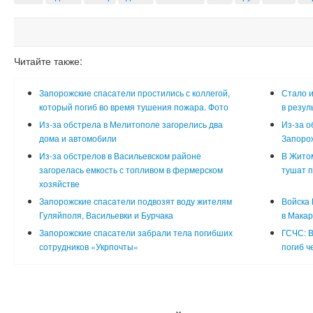
Читайте также:
Запорожские спасатели простились с коллегой,
Стало и
который погиб во время тушения пожара. Фото
в резул
Из-за обстрела в Мелитополе загорелись два
Из-за о
дома и автомобили
Запорож
Из-за обстрелов в Васильевском районе
В Житом
загорелась емкость с топливом в фермерском
тушат п
хозяйстве
Запорожские спасатели подвозят воду жителям
Войска 
Гуляйполя, Васильевки и Бурчака
в Макар
Запорожские спасатели забрали тела погибших
ГСЧС: В
сотрудников «Укрпочты»
погиб ч