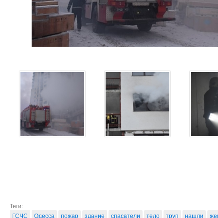
Теги:
ГСЧС
Одесса
пожар
здание
спасатели
тело
труп
нашли
же