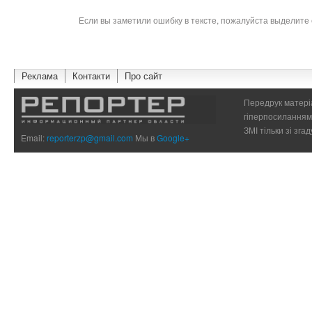
Если вы заметили ошибку в тексте, пожалуйста выделите 
Реклама
Контакти
Про сайт
Передрук матеріа
гіперпосиланням 
ЗМІ тільки зі зг
Email:
reporterzp@gmail.com
Мы в
Google+