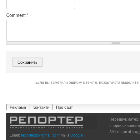
Comment
*
Если вы заметили ошибку в тексте, пожалуйста выделите 
Реклама
Контакти
Про сайт
Передрук матеріа
гіперпосиланням 
ЗМІ тільки зі зг
Email:
reporterzp@gmail.com
Мы в
Google+