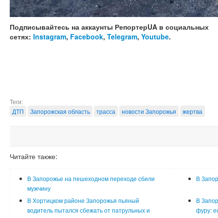
Подписывайтесь на аккаунты РепортерUA в социальных
сетях:
Instagram
,
Facebook
,
Telegram
,
Youtube
.
Теги:
ДТП
Запорожская область
трасса
новости Запорожья
жертва
Читайте также:
В Запорожье на пешеходном переходе сбили
В Запор
мужчину
В Хортицком районе Запорожья пьяный
В Запор
водитель пытался сбежать от патрульных и
фуру: е