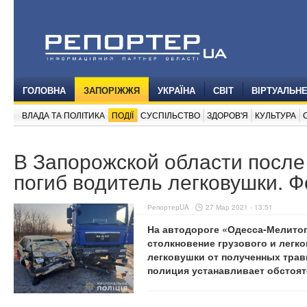
ГОЛОВНА
ЗАПОРІЖЖЯ
УКРАЇНА
СВІТ
ВІРТУАЛЬН
ВЛАДА ТА ПОЛІТИКА
ПОДІЇ
СУСПІЛЬСТВО
ЗДОРОВ'Я
КУЛЬТУРА
В Запорожской области после
погиб водитель легковушки. 
РепортерUA
27 Мар 2021 - 13:51
На автодороге «Одесса-Мелито
столкновение грузового и легк
легковушки от полученных травм
полиция устанавливает обстоят