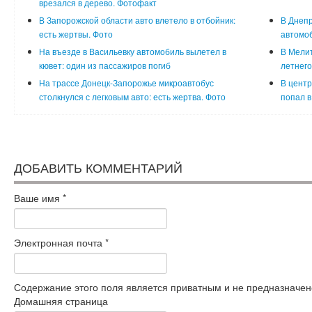
врезался в дерево. Фотофакт
В Запорожской области авто влетело в отбойник:
В Днепр
есть жертвы. Фото
автомоб
На въезде в Васильевку автомобиль вылетел в
В Мели
кювет: один из пассажиров погиб
летнего
На трассе Донецк-Запорожье микроавтобус
В центр
столкнулся с легковым авто: есть жертва. Фото
попал в
ДОБАВИТЬ КОММЕНТАРИЙ
Ваше имя
*
Электронная почта
*
Содержание этого поля является приватным и не предназначено
Домашняя страница