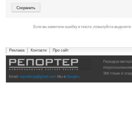
Если вы заметили ошибку в тексте, пожалуйста выделите 
Реклама
Контакти
Про сайт
Передрук матеріа
гіперпосиланням 
ЗМІ тільки зі зг
Email:
reporterzp@gmail.com
Мы в
Google+