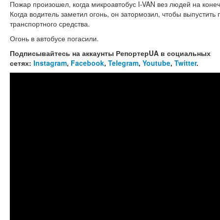
Пожар произошел, когда микроавтобус I-VAN вез людей на коне
Когда водитель заметил огонь, он затормозил, чтобы выпустить
транспортного средства.
Огонь в автобусе погасили.
Подписывайтесь на аккаунты РепортерUA в социальных
сетях:
Instagram
,
Facebook
,
Telegram
,
Youtube
,
Twitter
.