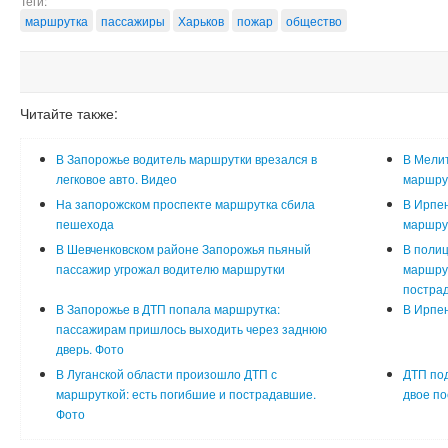
Теги:
маршрутка
пассажиры
Харьков
пожар
общество
Читайте также:
В Запорожье водитель маршрутки врезался в
В Мелит
легковое авто. Видео
маршру
На запорожском проспекте маршрутка сбила
В Ирпен
пешехода
маршрут
В Шевченковском районе Запорожья пьяный
В полиц
пассажир угрожал водителю маршрутки
маршрут
постра
В Запорожье в ДТП попала маршрутка:
В Ирпен
пассажирам пришлось выходить через заднюю
дверь. Фото
В Луганской области произошло ДТП с
ДТП под
маршруткой: есть погибшие и пострадавшие.
двое п
Фото