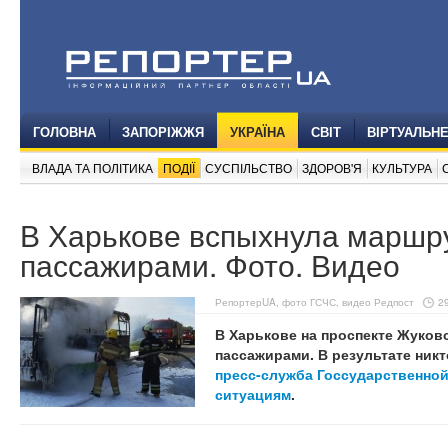
ГОЛОВНА
ЗАПОРІЖЖЯ
УКРАЇНА
СВІТ
ВІРТУАЛЬН
ВЛАДА ТА ПОЛІТИКА
ПОДІЇ
СУСПІЛЬСТВО
ЗДОРОВ'Я
КУЛЬТУРА
В Харькове вспыхнула маршру
пассажирами. Фото. Видео
РепортерUA, фото ГСЧС, видео Редпост
2
В Харькове на проспекте Жуковс
пассажирами. В результате никт
пресс-служба Госсударственно
ситуациям
.