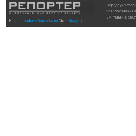
Передрук матеріа
гіперпосиланням 
ЗМІ тільки зі зг
Email:
reporterzp@gmail.com
Мы в
Google+