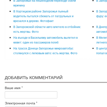
В Запорожье на пешеходном переходе сбили
В Запор
мужчину
В Хортицком районе Запорожья пьяный
В Запор
водитель пытался сбежать от патрульных и
фуру: е
врезался в дерево. Фотофакт
В Запорожской области авто влетело в отбойник:
В Днепр
есть жертвы. Фото
автомоб
На въезде в Васильевку автомобиль вылетел в
В Мели
кювет: один из пассажиров погиб
летнего
На трассе Донецк-Запорожье микроавтобус
В центр
столкнулся с легковым авто: есть жертва. Фото
попал в
ДОБАВИТЬ КОММЕНТАРИЙ
Ваше имя
*
Электронная почта
*