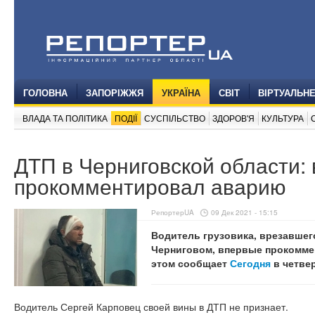
ГОЛОВНА
ЗАПОРІЖЖЯ
УКРАЇНА
СВІТ
ВІРТУАЛЬН
ВЛАДА ТА ПОЛІТИКА
ПОДІЇ
СУСПІЛЬСТВО
ЗДОРОВ'Я
КУЛЬТУРА
ДТП в Черниговской области:
прокомментировал аварию
РепортерUA
09 Дек 2021 - 15:15
Водитель грузовика, врезавшег
Черниговом, впервые прокомме
этом сообщает
Сегодня
в четвер
Водитель Сергей Карповец своей вины в ДТП не признает.