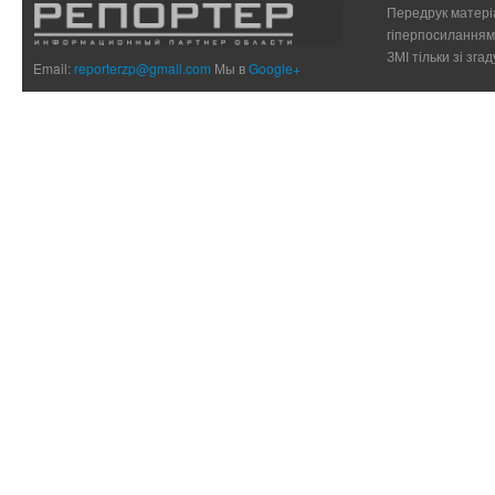
Передрук матеріа
гіперпосиланням 
ЗМІ тільки зі зг
Email:
reporterzp@gmail.com
Мы в
Google+