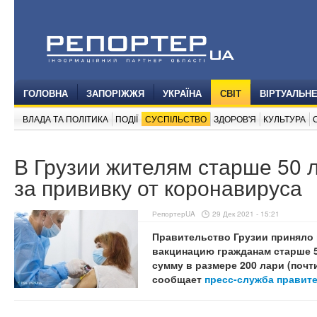
ГОЛОВНА
ЗАПОРІЖЖЯ
УКРАЇНА
СВІТ
ВІРТУАЛЬН
ВЛАДА ТА ПОЛІТИКА
ПОДІЇ
СУСПІЛЬСТВО
ЗДОРОВ'Я
КУЛЬТУРА
В Грузии жителям старше 50 л
за прививку от коронавируса
РепортерUA
29 Дек 2021 - 15:21
Правительство Грузии приняло
вакцинацию гражданам старше 5
сумму в размере 200 лари (почт
сообщает
пресс-служба правите