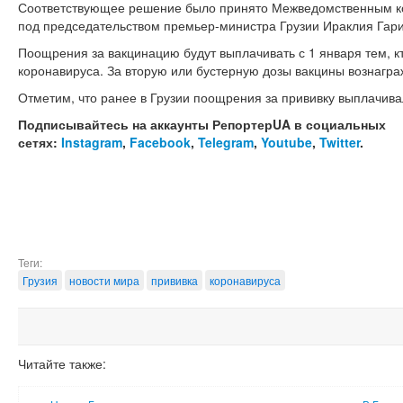
Соответствующее решение было принято Межведомственным к
под председательством премьер-министра Грузии Ираклия Гар
Поощрения за вакцинацию будут выплачивать с 1 января тем, к
коронавируса. За вторую или бустерную дозы вакцины вознагр
Отметим, что ранее в Грузии поощрения за прививку выплачива
Подписывайтесь на аккаунты РепортерUA в социальных
сетях:
Instagram
,
Facebook
,
Telegram
,
Youtube
,
Twitter
.
Теги:
Грузия
новости мира
прививка
коронавируса
Читайте также: