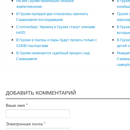
На юге Грузии произошло сильное
В Грузи
землетрясение
погибш
В Грузии прокуратура отказалась признать
Грузия 
Саакашвили пострадавшим
корона
Столтенберг: Украина и Грузия станут членами
В Грузи
НАТО
которые
В Грузии в театры и бары будут пускать только с
В Грузи
COVID-паспортами
детей о
В Грузии начинается судебный процесс над
Реакция
Саакашвили
Саакашв
самоуб
ДОБАВИТЬ КОММЕНТАРИЙ
Ваше имя
*
Электронная почта
*