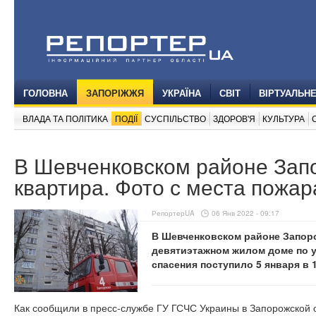
ГОЛОВНА
ЗАПОРІЖЖЯ
УКРАЇНА
СВІТ
ВІРТУАЛЬН
ВЛАДА ТА ПОЛІТИКА
ПОДІЇ
СУСПІЛЬСТВО
ЗДОРОВ'Я
КУЛЬТУРА
В Шевченковском районе Зап
квартира. Фото с места пожар
РепортерUA
06 Янв 2022 - 09:17
В Шевченковском районе Запор
девятиэтажном жилом доме по у
спасения поступило 5 января в 1
Как сообщили в пресс-службе ГУ ГСЧС Украины в Запорожской о