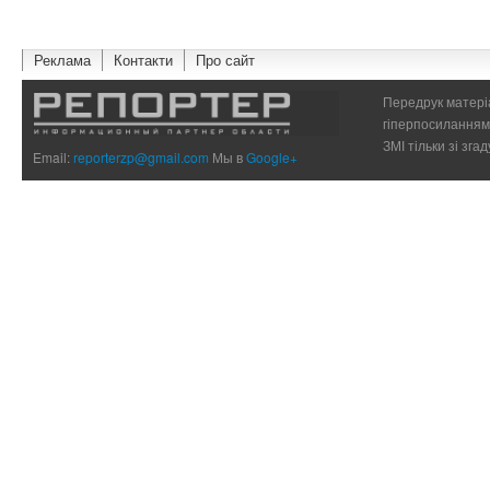
Реклама
Контакти
Про сайт
Передрук матеріа
гіперпосиланням 
ЗМІ тільки зі зг
Email:
reporterzp@gmail.com
Мы в
Google+