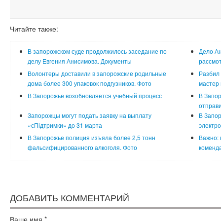
Читайте также:
В запорожском суде продолжилось заседание по
Дело Ан
делу Евгения Анисимова. Документы
рассмот
Волонтеры доставили в запорожские родильные
Разбил 
дома более 300 упаковок подгузников. Фото
мастер 
В Запорожье возобновляется учебный процесс
В Запор
отправи
Запорожцы могут подать заявку на выплату
В Запо
«єПідтримки» до 31 марта
электр
В Запорожье полиция изъяла более 2,5 тонн
Важно: 
фальсифицированного алкоголя. Фото
коменда
ДОБАВИТЬ КОММЕНТАРИЙ
Ваше имя
*