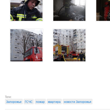
Теги:
Запорожье
ГСЧС
пожар
квартира
новости Запорожья