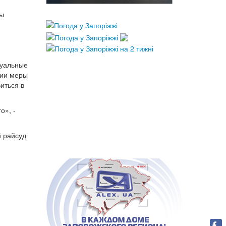
ры
суальные
нии меры
иться в
о», -
й райсуд