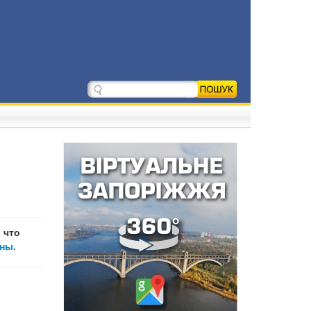
 что
ны.