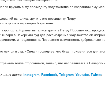
успели вручить 5-му президенту ходатайтство об избраниии ему ме
едований пытались вручить экс-президенту Петру
 контроле в аэропорту Борисполь.
и аэропорта Жуляны пытались вручить Петру Порошенко… процес
17 января в Печерский суд для рассмотрения ходатайства об избра
ериалами, и предоставить Порошенко возможность добровольно яв
явится в суд. «Сила - последнее, что будет применяться для этог
встречала толпа сторонников, заявил, что направляется в Печерски
альных сетях:
Instagram
,
Facebook
,
Telegram
,
Youtube
,
Twitter
.