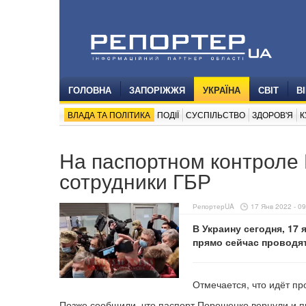
ГОЛОВНА
ЗАПОРІЖЖЯ
УКРАЇНА
СВІТ
В
ВЛАДА ТА ПОЛІТИКА
ПОДІЇ
СУСПІЛЬСТВО
ЗДОРОВ'Я
К
На паспортном контроле
сотрудники ГБР
РепортерUA
17 Янв 2022 - 09
В Украину сегодня, 17
прямо сейчас проводя
Отмечается, что идёт пр
Позже сообщили, что паспорт Порошенко вернули и п