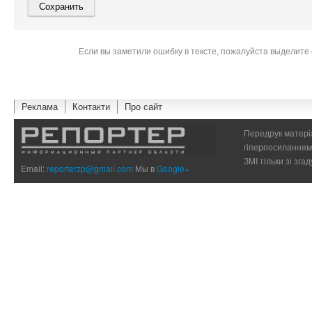
Если вы заметили ошибку в тексте, пожалуйста выделите 
Реклама
Контакти
Про сайт
Передрук матеріа
гіперпосиланням 
ЗМІ тільки зі зг
Email:
reporterzp@gmail.com
Мы в
Google+