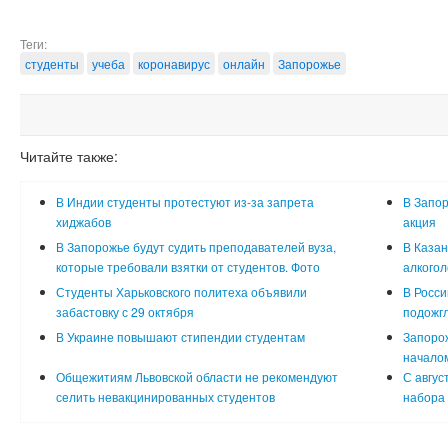
Теги:
студенты
учеба
коронавирус
онлайн
Запорожье
Читайте также:
В Индии студенты протестуют из-за запрета
В Запор
хиджабов
акция
В Запорожье будут судить преподавателей вуза,
В Казан
которые требовали взятки от студентов. Фото
алкого
Студенты Харьковского политеха объявили
В Росси
забастовку с 29 октября
подожгл
В Украине повышают стипендии студентам
Запорож
началом
Общежитиям Львовской области не рекомендуют
С авгус
селить невакцинированных студентов
набора 