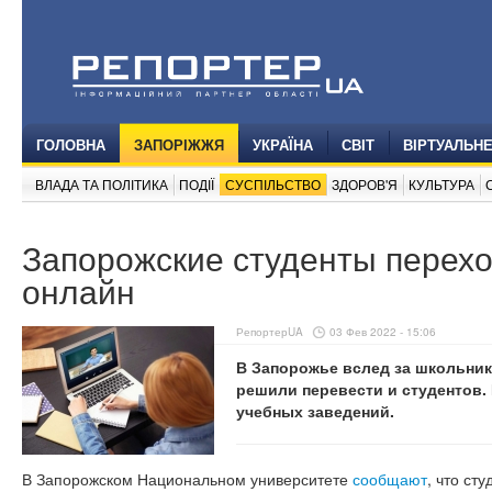
ГОЛОВНА
ЗАПОРІЖЖЯ
УКРАЇНА
СВІТ
ВІРТУАЛЬН
ВЛАДА ТА ПОЛІТИКА
ПОДІЇ
СУСПІЛЬСТВО
ЗДОРОВ'Я
КУЛЬТУРА
Запорожские студенты перехо
онлайн
РепортерUA
03 Фев 2022 - 15:06
В Запорожье вслед за школьник
решили перевести и студентов. 
учебных заведений.
В Запорожском Национальном университете
сообщают
, что ст