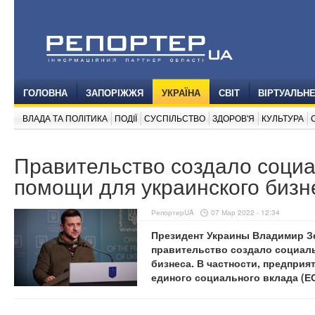
ГОЛОВНА
ЗАПОРІЖЖЯ
УКРАЇНА
СВІТ
ВІРТУАЛЬН
ВЛАДА ТА ПОЛІТИКА
ПОДІЇ
СУСПІЛЬСТВО
ЗДОРОВ'Я
КУЛЬТУРА
Правительство создало соци
помощи для украинского бизн
РепортерUA
07 Мар 2022 - 12:34
Президент Украины Владимир З
правительство создало социал
бизнеса. В частности, предпри
единого социального вклада (ЕС