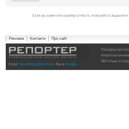
Если вы заметили ошибку в тексте, пожалуйста выделите 
Реклама
Контакти
Про сайт
Передрук матеріа
гіперпосиланням 
ЗМІ тільки зі зг
Email:
reporterzp@gmail.com
Мы в
Google+