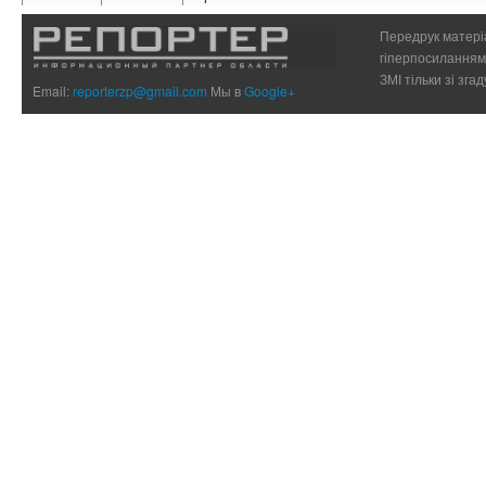
Передрук матеріа
гіперпосиланням 
ЗМІ тільки зі зг
Email:
reporterzp@gmail.com
Мы в
Google+