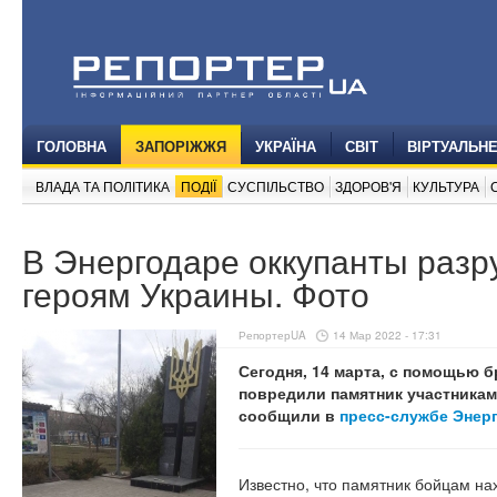
ГОЛОВНА
ЗАПОРІЖЖЯ
УКРАЇНА
СВІТ
ВІРТУАЛЬН
ВЛАДА ТА ПОЛІТИКА
ПОДІЇ
СУСПІЛЬСТВО
ЗДОРОВ'Я
КУЛЬТУРА
В Энергодаре оккупанты раз
героям Украины. Фото
РепортерUA
14 Мар 2022 - 17:31
Сегодня, 14 марта, с помощью 
повредили памятник участникам
сообщили в
пресс-службе Энер
Известно, что памятник бойцам на