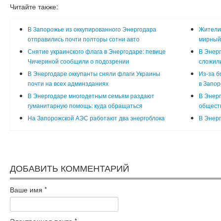
Читайте также:
В Запорожье из оккупированного Энергодара
Жители
отправились почти полторы сотни авто
мирный
Снятие украинского флага в Энергодаре: певице
В Энерг
Чичериной сообщили о подозрении
сложил
В Энергодаре оккупанты сняли флаги Украины
Из-за б
почти на всех админзданиях
в Запор
В Энергодаре многодетным семьям раздают
В Энер
гуманитарную помощь: куда обращаться
общест
На Запорожской АЭС работают два энергоблока
В Энер
ДОБАВИТЬ КОММЕНТАРИЙ
Ваше имя
*