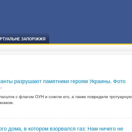
ІРТУАЛЬНЕ ЗАПОРІЖЖЯ
панты разрушают памятники героям Украины. Фото
31
лагшток с флагом ОУН и сожгли его, а также повредили тротуарную
знаком.
о дома, в котором взорвался газ: Нам ничего не