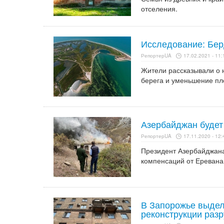
отселения.
Исследование: Бер
РепортерUA
17.02.2021 - 11:
Жители рассказывали о 
берега и уменьшение пл
Азербайджан будет
РепортерUA
17.11.2020 - 12:
Президент Азербайджана
компенсаций от Еревана
В Запорожье выдели
реконструкции раз