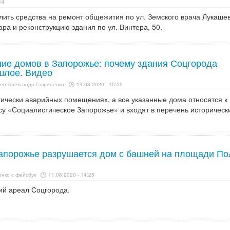
14
лить средства на ремонт общежития по ул. Земского врача Лукаше
ара и реконструкцию здания по ул. Винтера, 50.
ие домов в Запорожье: почему здания Соцгорода
ошлое. Видео
ео Александр Гавриленко
14.08.2020 - 15:25
тически аварийных помещениях, а все указанные дома относятся к
су «Социалистическое Запорожье» и входят в перечень историческ
Запорожье разрушается дом с башней на площади По
нко с фейсбук
11.08.2020 - 14:25
ий ареал Соцгорода.