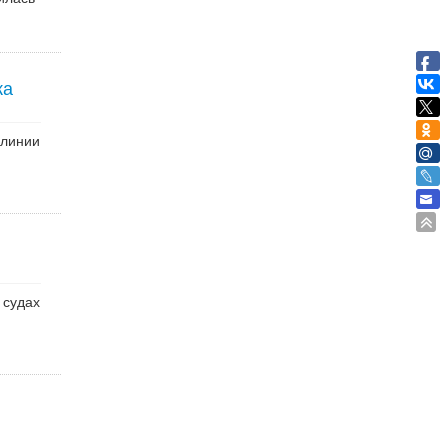
ка
 линии
 судах