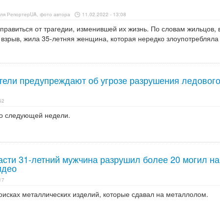
для РепортерUA, фото автора
11.02.2022 - 13:08
правиться от трагедии, изменившей их жизнь. По словам жильцов, 
 взрыв, жила 35-летняя женщина, которая нередко злоупотребляла
тели предупреждают об угрозе разрушения ледовог
52
о следующей недели.
асти 31-летний мужчина разрушил более 20 могил на
идео
17
оисках металлических изделий, которые сдавал на металлолом.