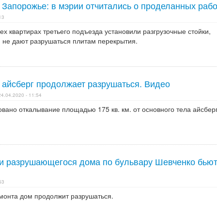
 Запорожье: в мэрии отчитались о проделанных раб
13
ех квартирах третьего подъезда установили разгрузочные стойки,
 не дают разрушаться плитам перекрытия.
 айсберг продолжает разрушаться. Видео
24.04.2020 - 11:54
вано откалывание площадью 175 кв. км. от основного тела айсберг
и разрушающегося дома по бульвару Шевченко бью
53
емонта дом продолжит разрушаться.