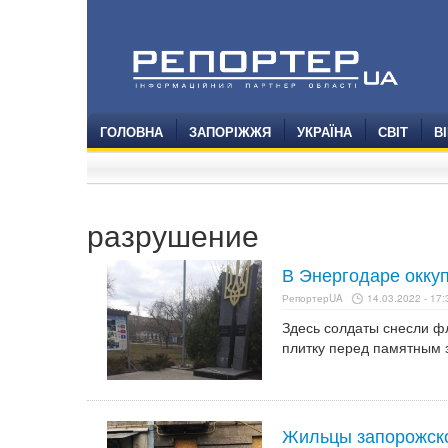
ГОЛОВНА
ЗАПОРІЖЖЯ
УКРАЇНА
СВІТ
В
разрушение
В Энергодаре окку
РепортерUA
14.03.2022 - 17:
Здесь солдаты снесли ф
плитку перед памятным 
Жильцы запорожског