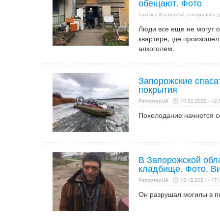
обещают. Фото
Татьяна Васильева, специально 
Люди все еще не могут о
квартире, где произошел
алкоголем.
Запорожские спаса
покрытия
РепортерUA
10.02.2022 - 12:
Похолодание начнется с
В Запорожской обл
кладбище. Фото. В
РепортерUA
13.12.2021 - 17:
Он разрушал могилы в п