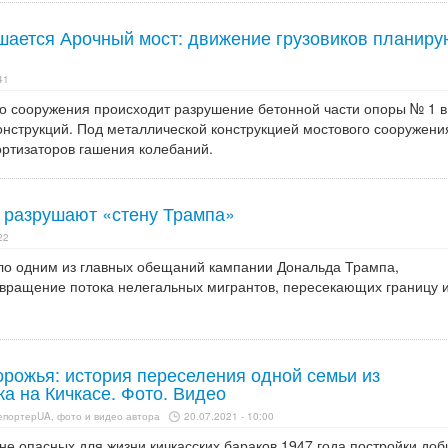
шается Арочный мост: движение грузовиков планиру
41
го сооружения происходит разрушение бетонной части опоры № 1 в
онструкций. Под металлической конструкцией мостового сооружени
ортизаторов гашения колебаний.
 разрушают «стену Трампа»
22
ло одним из главных обещаний кампании Дональда Трампа,
вращение потока нелегальных мигрантов, пересекающих границу 
рожья: история переселения одной семьи из
а на Кичкасе. Фото. Видео
епортерUA, фото и видео автора
20.07.2021 - 10:00
не опасных для жизни кичкасских бараков 1947 года постройки доб