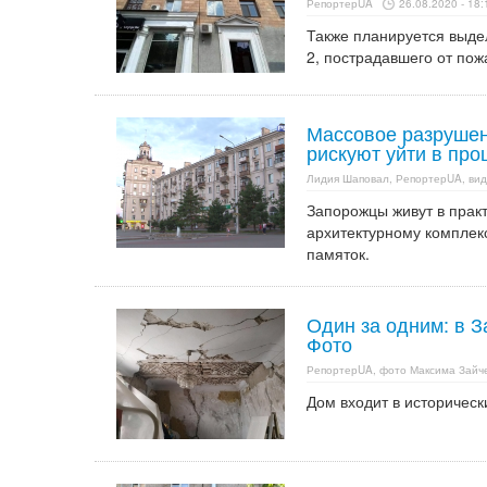
РепортерUA
26.08.2020 - 18:
Также планируется выде
2, пострадавшего от пож
Массовое разрушен
рискуют уйти в пр
Лидия Шаповал, РепортерUA, вид
Запорожцы живут в прак
архитектурному комплек
памяток.
Один за одним: в 
Фото
РепортерUA, фото Максима Зайче
Дом входит в историческ