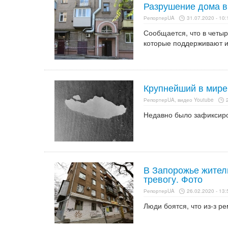
Разрушение дома в
РепортерUA
31.07.2020 - 10:
Сообщается, что в четыр
которые поддерживают и
Крупнейший в мире
РепортерUA, видео Youtube
Недавно было зафиксиро
В Запорожье жител
тревогу. Фото
РепортерUA
26.02.2020 - 13:
Люди боятся, что из-з р