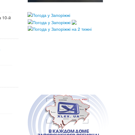
в 10-й
о