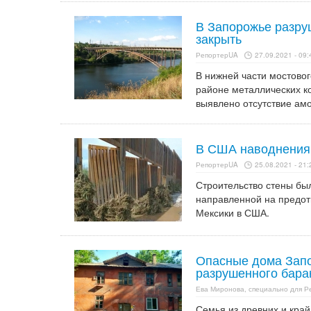
В Запорожье разру
закрыть
РепортерUA
27.09.2021 - 09:
В нижней части мостово
районе металлических к
выявлено отсутствие ам
В США наводнения
РепортерUA
25.08.2021 - 21:
Строительство стены бы
направленной на предот
Мексики в США.
Опасные дома Запо
разрушенного барак
Ева Миронова, специально для Р
Семья из древних и край