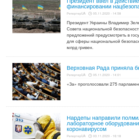
Президент ввел в действи
финансировании нацбезопа
РепортерUA
05.11.2020 - 14:58
Президент Украины Владимир Зеле
Совета национальной безопасност
предложений предусмотреть в гос
для сферы национальной безопасн
млрд гривен.
Верховная Рада приняла б
РепортерUA
05.11.2020 - 14:01
«За» проголосовали 275 парламен
Нардепы направили полми
лабораторное оборудовани
коронавирусом
РепортерUA
03.11.2020 - 16:18