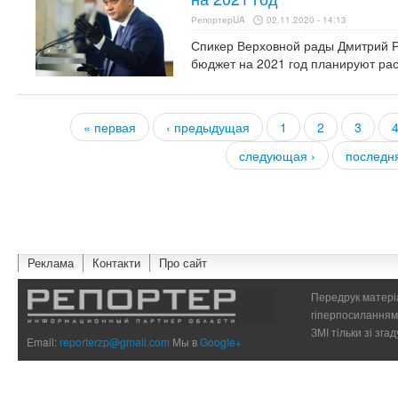
РепортерUA
02.11.2020 - 14:13
Спикер Верховной рады Дмитрий Р
бюджет на 2021 год планируют расс
« первая
‹ предыдущая
1
2
3
Страницы
следующая ›
последн
Реклама
Контакти
Про сайт
Передрук матеріа
гіперпосиланням 
ЗМІ тільки зі зг
Email:
reporterzp@gmail.com
Мы в
Google+