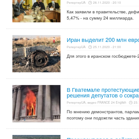
РепортерUA
26.11.2020 - 20:10
Как заявили в правительстве, де
5,47% - на сумму 24 миллиарда.
Иран выделит 200 млн евр
РепортерUA
25.11.2020 - 21:00
Для этого в иранском госбюджете
В Гватемале протестующие
решения депутатов о сокр
РепортерUA, видео FRANCE 24 English
23.
По мнению демонстрантов, парлам
поэтому они подожгли часть здани