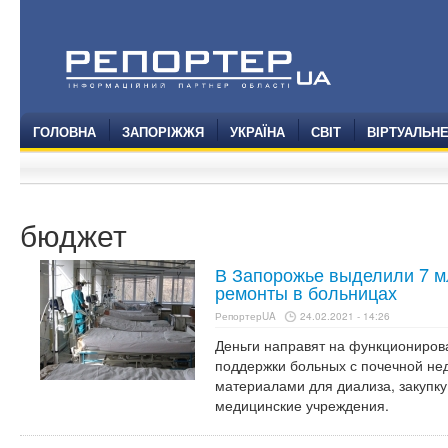
ГОЛОВНА
ЗАПОРІЖЖЯ
УКРАЇНА
СВІТ
ВІРТУАЛЬН
бюджет
В Запорожье выделили 7 м
ремонты в больницах
РепортерUA
24.02.2021 - 14:26
Деньги направят на функциониров
поддержки больных с почечной не
материалами для диализа, закупк
медицинские учреждения.