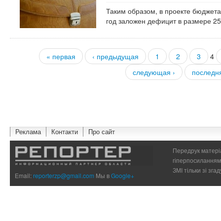
Таким образом, в проекте бюджет
год заложен дефицит в размере 25
« первая
‹ предыдущая
1
2
3
4
Страницы
следующая ›
последн
Реклама
Контакти
Про сайт
Передрук матеріа
гіперпосиланням 
ЗМІ тільки зі зг
Email:
reporterzp@gmail.com
Мы в
Google+