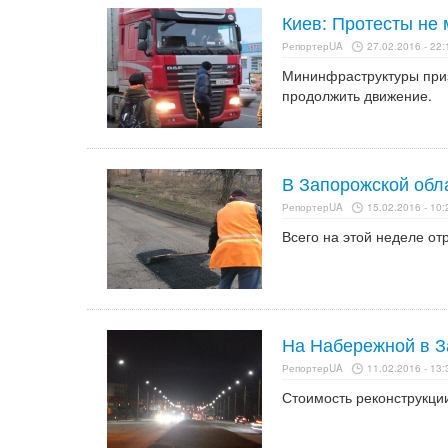
Киев: Протесты не
РепортерUA
27.02.2016 - 22:
Мининфраструктуры приз
продолжить движение.
В Запорожской обл
РепортерUA
15.02.2016 - 10:
Всего на этой неделе от
На Набережной в З
РепортерUA
11.02.2016 - 13:
Стоимость реконструкции