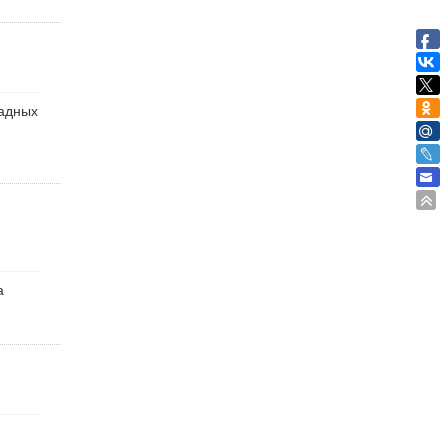
падных
а