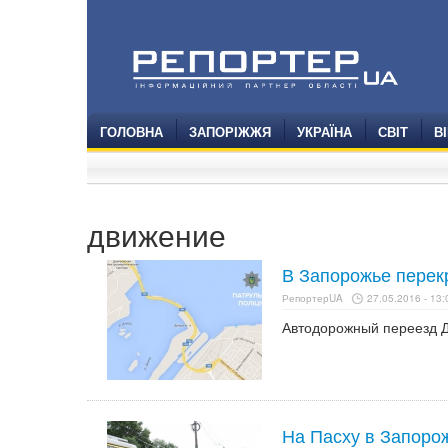
ГОЛОВНА
ЗАПОРІЖЖЯ
УКРАЇНА
СВІТ
В
движение
В Запорожье перек
РепортерUA
27.05.2016 - 13:
Автодорожный переезд Д
На Пасху в Запоро