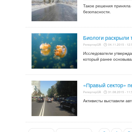
Такое решения приняла 
безопасности.
Биологи раскрыли 
РепортерUA
04.11.2015 - 12:
Исследователи утверждаю
который ранее основыва
«Правый сектор» п
РепортерUA
31.08.2015 - 11:
Активисты выставили авт