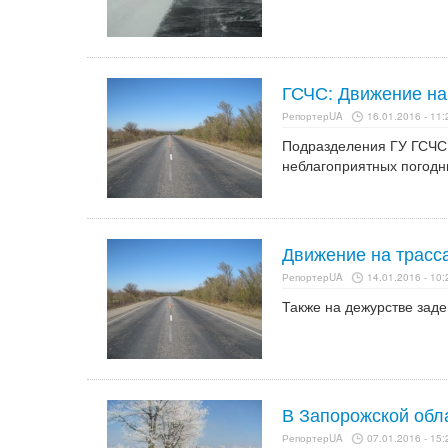
ГСЧС: Движение на
РепортерUA
16.01.2016 - 11:
Подразделения ГУ ГСЧС 
неблагоприятных погодн
Движение на трасс
РепортерUA
14.01.2016 - 10:
Также на дежурстве зад
В Запорожской обл
РепортерUA
07.01.2016 - 15: