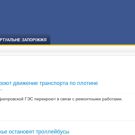
ІРТУАЛЬНЕ ЗАПОРІЖЖЯ
роют движение транспорта по плотине
01
непровской ГЭС перекроют в связи с ремонтными работами.
жье остановят троллейбусы