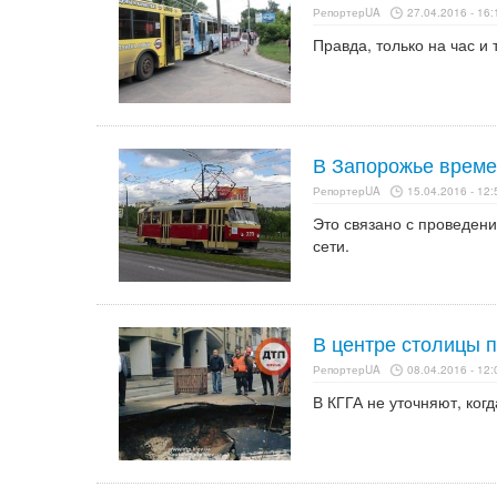
РепортерUA
27.04.2016 - 16:
Правда, только на час и
В Запорожье време
РепортерUA
15.04.2016 - 12:
Это связано с проведен
сети.
В центре столицы 
РепортерUA
08.04.2016 - 12:
В КГГА не уточняют, ког