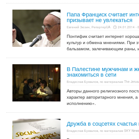
Папа Франциск считает инт
призывает не увлекаться
Евгений Зюзин, РепортерUA
24.01.2014 - 
Понтифик считает интернет хорош
культур и обмена мнениями. При 
бальзамом, залечивающим раны, и
В Палестине мужчинам и 
знакомиться в сети
Владислав Бухвалов, по материалам The Jerus
Авторы данного религиозного пост
характер авторитарного мнения, а 
исполнению».
Дружба в соцсетях счастья
Владислав Бухвалов, по материалам SKY New