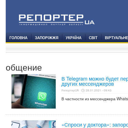
ГОЛОВНА
ЗАПОРІЖЖЯ
УКРАЇНА
СВІТ
ВІРТУАЛЬН
общение
В Telegram можно будет пе
других мессенджеров
РепортерUA
28.01.2021 - 09:43
В частности из мессенджера What
«Спроси у доктора»: запор