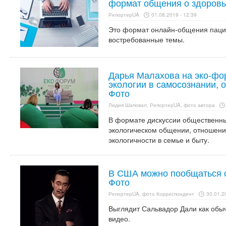
формат общения о здоров
РепортерUA
01.08.2019 - 12:39
Это формат онлайн-общения паци
востребованные темы.
Дарья Малахова на эко-фо
экологии в самосознании, 
Фото
Лидия Шаповал, РепортерUA, фото автора
В формате дискуссии общественны
экологическом общении, отношени
экологичности в семье и быту.
В США можно пообщаться 
Фото
РепортерUA, фото Корреспондент
30.01.2
Выглядит Сальвадор Дали как обыч
видео.