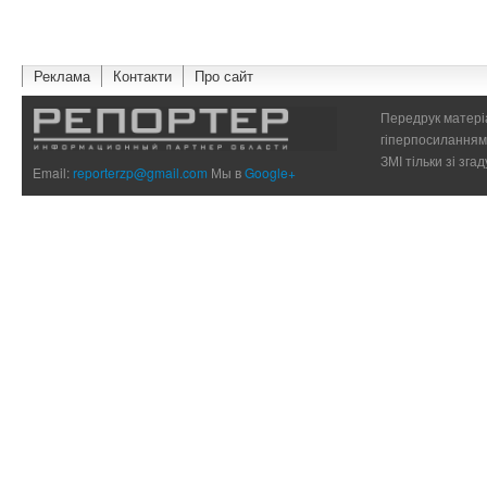
Реклама
Контакти
Про сайт
Передрук матеріа
гіперпосиланням 
ЗМІ тільки зі зг
Email:
reporterzp@gmail.com
Мы в
Google+