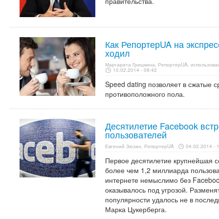
правительства.
Как РепортерUA на экспрес
ходил
Маргарита Гришкина, РепортерUA, использова
10.02.2014 - 09:42
Speed dating позволяет в сжатые 
противоположного пола.
Десятилетие Facebook встр
пользователей
Евгений Зюзин, РепортерUA
04.02.2014 - 
Первое десятилетие крупнейшая с
более чем 1,2 миллиарда пользов
интернете немыслимо без Faceboo
оказывалось под угрозой. Разменя
популярности удалось не в после
Марка Цукерберга.