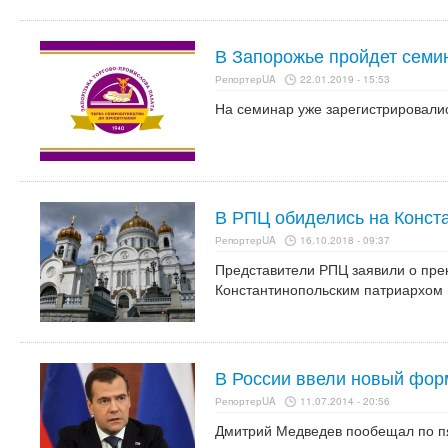
В Запорожье пройдет семи
РепортерUA
22.01.2019 - 15:53
На семинар уже зарегистрировалис
В РПЦ обиделись на Конст
РепортерUA
16.10.2018 - 09:37
Представители РПЦ заявили о пр
Константинопольским патриархом в
В России ввели новый фор
РепортерUA
11.07.2014 - 20:56
Дмитрий Медведев пообещал по пя