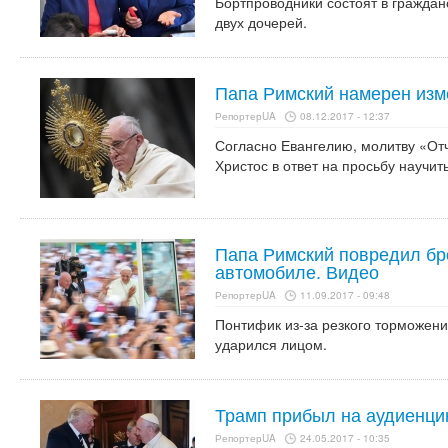
Бортпроводники состоят в граждан
двух дочерей.
Папа Римский намерен изм
РепортерUA
08.12.2017 - 12:37
Согласно Евангелию, молитву «От
Христос в ответ на просьбу научит
Папа Римский повредил бр
автомобиле. Видео
РепортерUA
11.09.2017 - 09:48
Понтифик из-за резкого торможен
ударился лицом.
Трамп прибыл на аудиенци
РепортерUA
24.05.2017 - 10:35