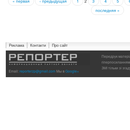
« первая
‹ предыдущая
1
2
3
4
5
Страницы
последняя »
Реклама
Контакти
Про сайт
Передрук матеріа
гіперпосиланням 
ЗМІ тільки зі зг
Email:
reporterzp@gmail.com
Мы в
Google+