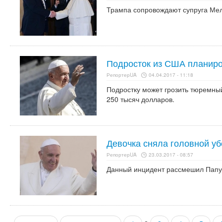
Трампа сопровождают супруга Мел
Подросток из США планиро
РепортерUA
04.04.2017 - 11:18
Подростку может грозить тюремный
250 тысяч долларов.
Девочка сняла головной у
РепортерUA
23.03.2017 - 08:57
Данный инцидент рассмешил Папу