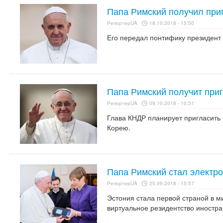
Папа Римский получил при
РепортерUA
18.10.2018 - 15:50
Его передал понтифику президент
Папа Римский получит при
РепортерUA
09.10.2018 - 10:31
Глава КНДР планирует пригласить
Корею.
Папа Римский стал электр
РепортерUA
25.09.2018 - 15:57
Эстония стала первой страной в ми
виртуальное резидентство иностр