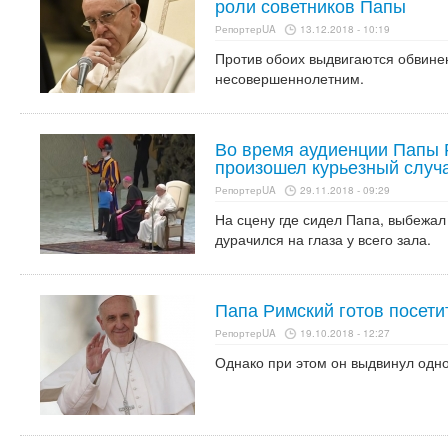
роли советников Папы
РепортерUA
13.12.2018 - 10:19
Против обоих выдвигаются обвинен
несовершеннолетним.
Во время аудиенции Папы 
произошел курьезный случ
РепортерUA
29.11.2018 - 09:29
На сцену где сидел Папа, выбежал
дурачился на глаза у всего зала.
Папа Римский готов посет
РепортерUA
19.10.2018 - 12:27
Однако при этом он выдвинул одно