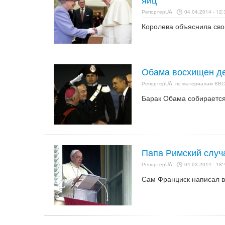
РепортерUA
04.04.2014 - 12:
Королева объяснила свой
Обама восхищен д
РепортерUA, по материалам ВВС
Барак Обама собирается
Папа Римский случ
РепортерUA
04.03.2014 - 18:
Сам Франциск написал в 