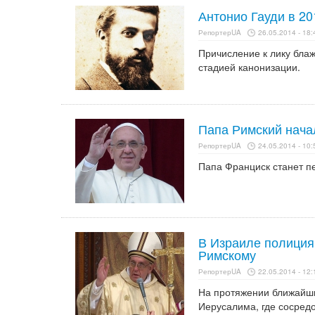
Антонио Гауди в 20
РепортерUA
26.05.2014 - 18:
Причисление к лику блаж
стадией канонизации.
Папа Римский нача
РепортерUA
24.05.2014 - 10:
Папа Франциск станет п
В Израиле полиция
Римскому
РепортерUA
22.05.2014 - 12:
На протяжении ближайши
Иерусалима, где сосред