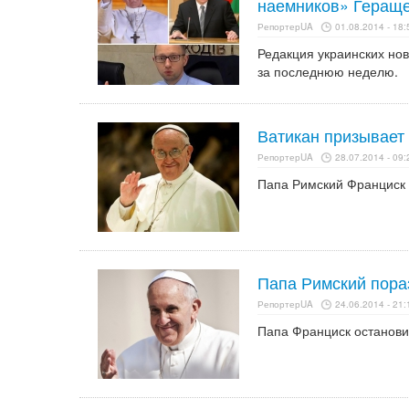
наемников» Геращ
РепортерUA
01.08.2014 - 18:
Редакция украинских но
за последнюю неделю.
Ватикан призывает 
РепортерUA
28.07.2014 - 09:
Папа Римский Франциск 
Папа Римский пора
РепортерUA
24.06.2014 - 21:
Папа Франциск останови