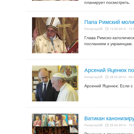
планирует посмотреть.
Папа Римский моли
РепортерUA
13.05.2014 - 12:
Глава Римско-католическ
посланием к украинцам.
Арсений Яценюк по
РепортерUA
28.04.2014 - 09:
Арсений Яценюк: Если с 
Ватикан канонизир
РепортерUA
25.04.2014 - 10:
Решение о причислении п