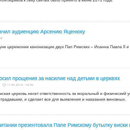
начил аудиенцию Арсению Яценюку
52
уне церемонии канонизации двух Пап Римских – Иоанна Павла II и
осил прощения за насилие над детьми в церквях
11.04.2014 - 16:36
мская церковь несет ответственность за моральный и физический 
страдавшим, и сделает все для выявления и наказания виновных.
итании презентовала Папе Римскому бутылку виски 