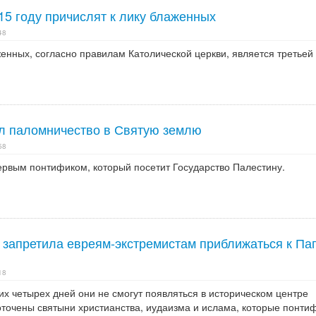
15 году причислят к лику блаженных
48
енных, согласно правилам Католической церкви, является третьей
л паломничество в Святую землю
58
ервым понтификом, который посетит Государство Палестину.
 запретила евреям-экстремистам приближаться к Па
18
х четырех дней они не смогут появляться в историческом центре
оточены святыни христианства, иудаизма и ислама, которые понти