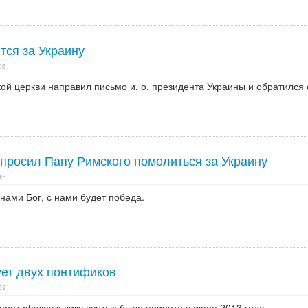
тся за Украину
06
ой церкви направил письмо и. о. президента Украины и обратился 
просил Папу Римского помолиться за Украину
45
нами Бог, с нами будет победа.
ует двух понтификов
59
онтификов к лику святых было принято в июне 2013 года.