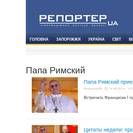
ГОЛОВНА
ЗАПОРІЖЖЯ
УКРАЇНА
СВІТ
В
Папа Римский
Папа Римский прие
РепортерUA
14.08.2014 - 10:
Встречать Франциска I 
Цитаты недели: пр