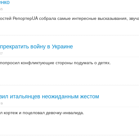
енко
55
востей РепортерUA собрала самые интересные высказывания, зву
прекратить войну в Украине
27
попросил конфликтующие стороны подумать о детях.
зил итальянцев неожиданным жестом
19
л кортеж и поцеловал девочку-инвалида.