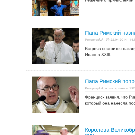
Папа Римский наз
РепортерUA
22.04.2014 - 14:
Встреча состоится накан
Иоанна XXIII.
Папа Римский попр
РепортерUA, по материалам ВВС
Франциск заявил, что Ри
который она нанесла по
Королева Великобр
яиц