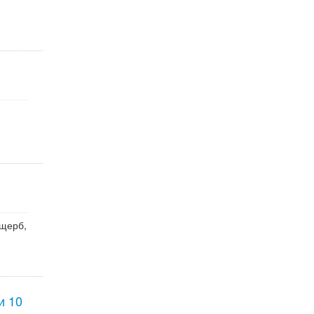
ущерб,
и 10