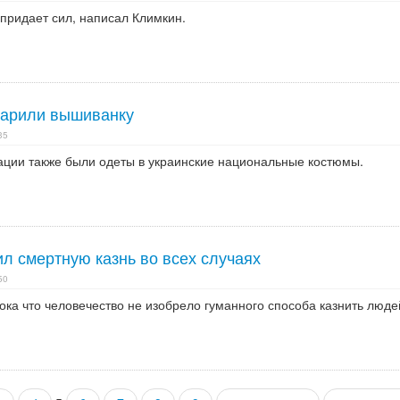
придает сил, написал Климкин.
дарили вышиванку
35
ации также были одеты в украинские национальные костюмы.
л смертную казнь во всех случаях
50
ока что человечество не изобрело гуманного способа казнить люде