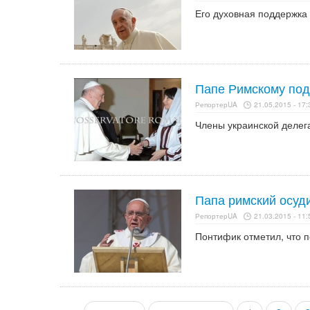
Его духовная поддержка 
Папе Римскому по
РепортерUA
21.05.2015 - 17:
Члены украинской делег
Папа римский осуди
РепортерUA
21.03.2015 - 11:
Понтифик отметил, что п