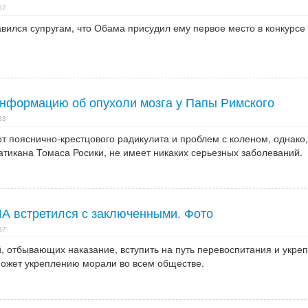
07
вился супругам, что Обама присудил ему первое место в конкурсе
информацию об опухоли мозга у Папы Римского
33
т пояснично-крестцового радикулита и проблем с коленом, однако,
тикана Томаса Росики, не имеет никаких серьезных заболеваний.
А встретился с заключенными. Фото
57
, отбывающих наказание, вступить на путь перевоспитания и укре
оможет укреплению морали во всем обществе.