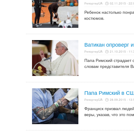
РепортерUA
02.11.2015 - 22:
Ребенок настолько понра
костюмов.
Ватикан опроверг 
РепортерUA
21.10.2015 - 11:
Папа Римский страдает о
словам представителя Ва
Папа Римский в СШ
РепортерUA
28.09.2015 - 13:
Франциск призвал людей
веры, указав, что это п