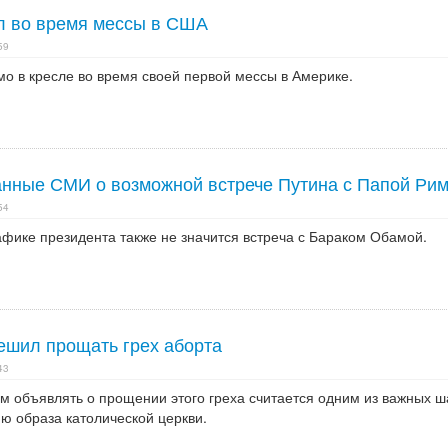
л во время мессы в США
59
о в кресле во время своей первой мессы в Америке.
анные СМИ о возможной встрече Путина с Папой Ри
54
афике президента также не значится встреча с Бараком Обамой.
ешил прощать грех аборта
43
 объявлять о прощении этого греха считается одним из важных ш
ю образа католической церкви.