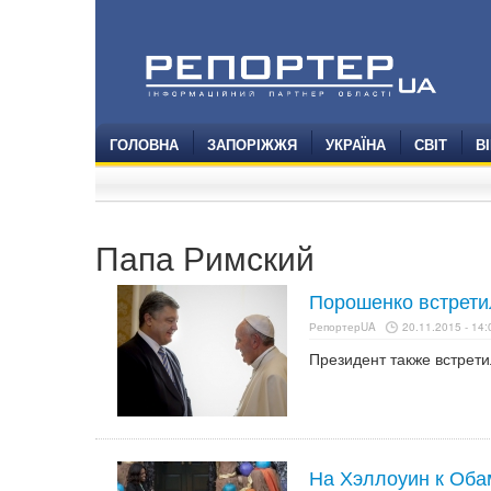
ГОЛОВНА
ЗАПОРІЖЖЯ
УКРАЇНА
СВІТ
В
Папа Римский
Порошенко встрети
РепортерUA
20.11.2015 - 14:
Президент также встрети
На Хэллоуин к Оба