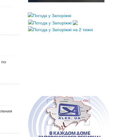
 по
пления