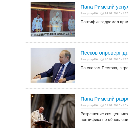
Папа Римский усну
РепортерUA
24.09.2015 - 13:
Понтифик задремал прям
Песков опроверг д
РепортерUA
10.09.2015 - 17:
По словам Пескова, в гр
Папа Римский разр
РепортерUA
01.09.2015 - 15:
Разрешение священникам
понтифика по обновлени