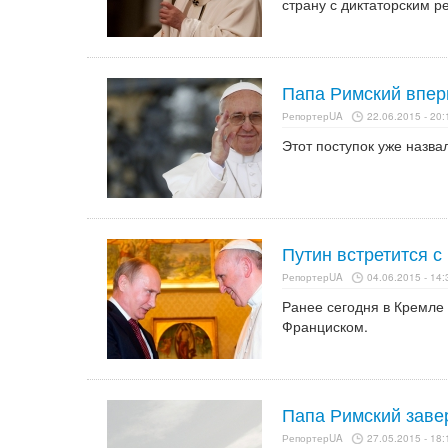
страну с диктаторским 
Папа Римский впер
РепортерUA
22.06.2015 - 20:
Этот поступок уже назва
Путин встретится 
РепортерUA
04.06.2015 - 14:
Ранее сегодня в Кремле
Франциском.
Папа Римский завер
РепортерUA
27.05.2015 - 18: