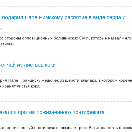
 подарил Папе Римскому распятие в виде серпа и
28
 со стороны оппозиционных боливийских СМИ, которые назвали его
пятием».
л чай из листьев коки
46
рил Папе Франциску мешочек из шерсти альпаки, в котором корен
 хранят листья коки.
азался против пожизненного понтификата
46
 что пожизненный понтификат повышает риск Ватикана стать похож