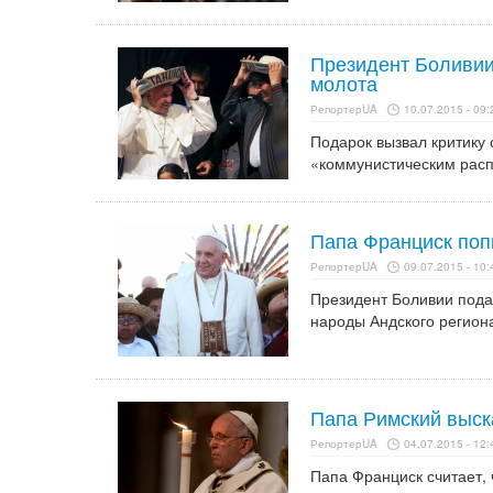
Президент Боливии
молота
РепортерUA
10.07.2015 - 09:
Подарок вызвал критику
«коммунистическим рас
Папа Франциск попи
РепортерUA
09.07.2015 - 10:
Президент Боливии пода
народы Андского региона
Папа Римский выск
РепортерUA
04.07.2015 - 12:
Папа Франциск считает,