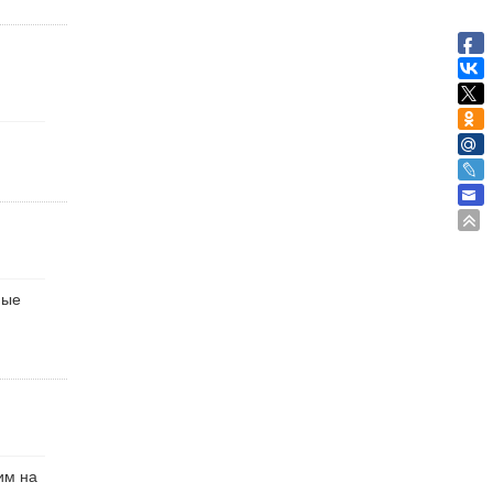
ные
им на