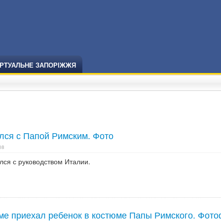
ІРТУАЛЬНЕ ЗАПОРІЖЖЯ
лся с Папой Римским. Фото
08
лся с руководством Италии.
ме приехал ребенок в костюме Папы Римского. Фото