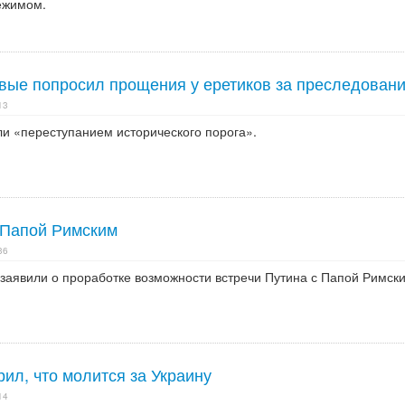
режимом.
вые попросил прощения у еретиков за преследован
13
ли «переступанием исторического порога».
с Папой Римским
36
 заявили о проработке возможности встречи Путина с Папой Римск
ил, что молится за Украину
14