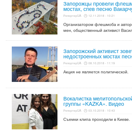
Запорожцы провели флешм
мостах, спев песню Вакарч
РепортерUA
12.11.2018 - 10:21
Организатором флешмоба и авторо
мен, общественный активист Васи
Запорожский активист зовет
недостроенных мостах пес
РепортерUA
08.10.2018 - 11:19
Акция не является политической.
Вокалистка мелитопольской
группы «KAZKA». Видео
РепортерUA
03.10.2018 - 10:43
Съемки клипа проходили в Киеве.