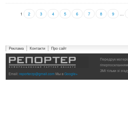
1
2
3
4
5
6
7
8
9
…
Страницы
Реклама
Контакти
Про сайт
Передрук матеріа
гіперпосиланням 
ЗМІ тільки зі зг
Email:
reporterzp@gmail.com
Мы в
Google+