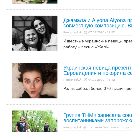
Джамала и Alyona Alyona 
совместную композицию. В
РепортерUA
07.02.2020 - 12:32
Известные украинские певицы пре
работу – песню «Жалі».
Украинская певица презен
Евровидения и покорила се
РепортерUA
04.02.2020 - 15:12
Ролик собрал более 370 тысяч про
Группа ТНМК записала сов
воспитанниками запорожск
РепортерUA, фото с сайта Запорожского горсо