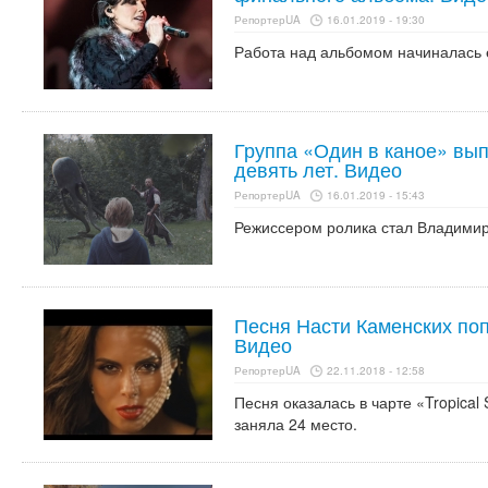
РепортерUA
16.01.2019 - 19:30
Работа над альбомом начиналась 
Группа «Один в каное» вып
девять лет. Видео
РепортерUA
16.01.2019 - 15:43
Режиссером ролика стал Владимир
Песня Насти Каменских попа
Видео
РепортерUA
22.11.2018 - 12:58
Песня оказалась в чарте «Tropical
заняла 24 место.