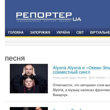
ГОЛОВНА
ЗАПОРІЖЖЯ
УКРАЇНА
СВІТ
ВІРТУАЛЬН
песня
Alyona Alyona и «Океан Эл
совместный сингл
РепортерUA, видео Youtube
01.06.2021 - 1
Отмечается, что авторами слов вы
Alyona, а музыку написал фронтм
Вакарчук.