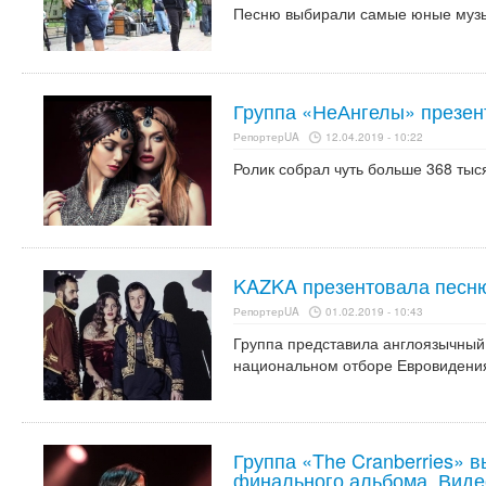
Песню выбирали самые юные муз
Группа «НеАнгелы» презен
РепортерUA
12.04.2019 - 10:22
Ролик собрал чуть больше 368 тыс
KAZKA презентовала песн
РепортерUA
01.02.2019 - 10:43
Группа представила англоязычный 
национальном отборе Евровидени
Группа «The Cranberries» 
финального альбома. Виде