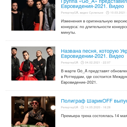
Группа «Go_A» представи
Евровидения-2021. Видео
РепортерUA, видео Суспильне
10.03.2021 
Изменения в оригинальную версию 
конкурса: по длительности конкур
минуты.
Названа песня, которую Ук
Евровидении-2021. Видео
РепортерUA
04.02.2021 - 22:07
В марте Go_A представят обновлен
в Роттердам, где состоится Между
Евровидение-2021.
Полиграф ШарикOFF выпус
РепортерUA
14.05.2020 - 16:28
Премьера трека состоялась 14 мая