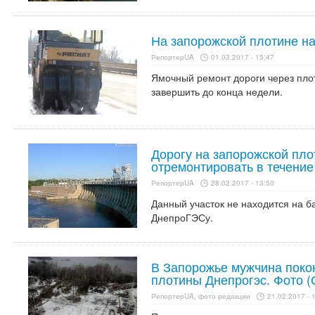
На запорожской плотине н
РепортерUA
01.03.2017 - 15:47
Ямочный ремонт дороги через пло
завершить до конца недели.
Дорогу на запорожской пл
отремонтировать в течение
РепортерUA
28.02.2017 - 13:50
Данный участок не находится на б
ДнепроГЭСу.
В Запорожье мужчина покон
плотины Днепрогэс. Фото 
РепортерUA, фото редакции
21.02.2017 - 