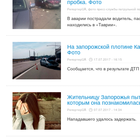
пробка. Фото
РепортерUA, фото пресс-службы патрульной п
В аварии пострадали водитель, па
находились в «Таврии».
На запорожской плотине Ка
Фото
РепортерUA
17.07.2017 - 16:15
Сообщается, что в результате ДТП
Жительницу Запорожья пыт
которым она познакомилас
РепортерUA
07.07.2017 - 14:34
Нападавшего удалось задержать.