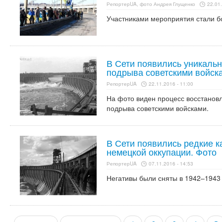
РепортерUA, фото Андрея Глущенко
22.01.
Участниками мероприятия стали б
В Сети появились уникаль
подрыва советскими войск
РепортерUA
22.11.2016 - 11:00
На фото виден процесс восстанов
подрыва советскими войсками.
В Сети появились редкие 
немецкой оккупации. Фото
РепортерUA
07.11.2016 - 14:53
Негативы были сняты в 1942–1943 