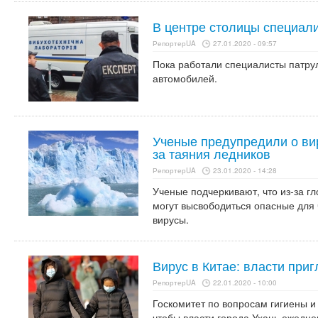
В центре столицы специал
РепортерUA
27.01.2020 - 09:57
Пока работали специалисты патр
автомобилей.
Ученые предупредили о ви
за таяния ледников
РепортерUA
23.01.2020 - 14:28
Ученые подчеркивают, что из-за г
могут высвободиться опасные для 
вирусы.
Вирус в Китае: власти при
РепортерUA
22.01.2020 - 10:00
Госкомитет по вопросам гигиены и
чтобы власти города Ухань ежедн