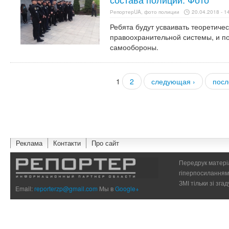
РепортерUA, фото полиции
20.04.2018 - 1
Ребята будут усваивать теоретиче
правоохранительной системы, и по
самообороны.
1
2
следующая ›
посл
Страницы
Реклама
Контакти
Про сайт
Передрук матеріа
гіперпосиланням 
ЗМІ тільки зі зг
Email:
reporterzp@gmail.com
Мы в
Google+