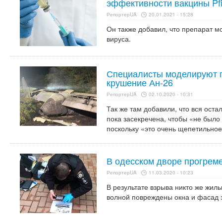
эффективности вакцины Pfi
РепортерUA
20.01.2021 - 15:28
Он также добавил, что препарат м
вируса.
Специалисты моделируют 
крушение Ан-26
РепортерUA
02.10.2020 - 10:31
Так же там добавили, что вся ост
пока засекречена, чтобы «не было
поскольку «это очень щепетильное
В одесском дворе прогрем
РепортерUA
11.03.2020 - 10:23
В результате взрыва никто же жил
волной повреждены окна и фасад 