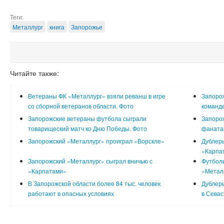
Теги:
Металлург
книга
Запорожье
Читайте также:
Ветераны ФК «Металлург» взяли реванш в игре
Запорож
со сборной ветеранов области. Фото
команд
Запорожские ветераны футбола сыграли
Запорож
товарищеский матч ко Дню Победы. Фото
фаната
Запорожский «Металлург» проиграл «Ворскле»
Дублеры
«Карпа
Запорожский «Металлург» сыграл вничью с
Футболи
«Карпатами»
«Металл
В Запорожской области более 84 тыс. человек
Дублеры
работают в опасных условиях
в Сева