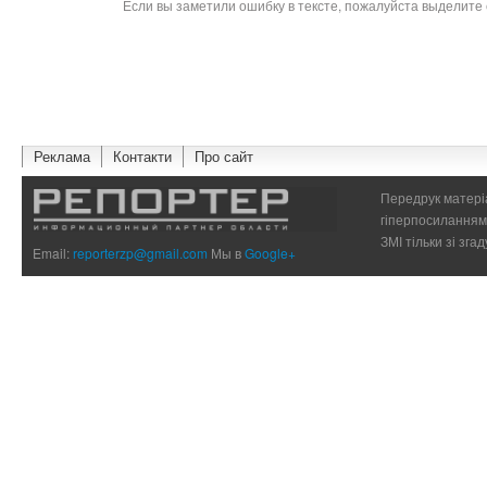
Если вы заметили ошибку в тексте, пожалуйста выделите 
Реклама
Контакти
Про сайт
Передрук матеріа
гіперпосиланням 
ЗМІ тільки зі зг
Email:
reporterzp@gmail.com
Мы в
Google+