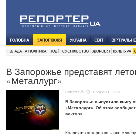
ГОЛОВНА
ЗАПОРІЖЖЯ
УКРАЇНА
СВІТ
ВІРТУАЛЬН
ВЛАДА ТА ПОЛІТИКА
ПОДІЇ
СУСПІЛЬСТВО
ЗДОРОВ'Я
КУЛЬТУРА
В Запорожье представят лето
«Металлург»
РепортерUA
16 Апр 2014 - 10:00
В Запорожье выпустили книгу 
«Металлург». Об этом сообщае
вектор».
Коллектив авторов во главе с за