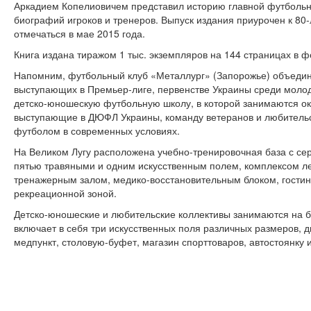
Аркадием Копелиовичем представил историю главной футбольн
биографий игроков и тренеров. Выпуск издания приурочен к 80
отмечаться в мае 2015 года.
Книга издана тиражом 1 тыс. экземпляров на 144 страницах в ф
Напомним, футбольный клуб «Металлург» (Запорожье) объедин
выступающих в Премьер-лиге, первенстве Украины среди молод
детско-юношескую футбольную школу, в которой занимаются окол
выступающие в ДЮФЛ Украины, команду ветеранов и любитель
футболом в современных условиях.
На Великом Лугу расположена учебно-тренировочная база с с
пятью травяными и одним искусственным полем, комплексом ле
тренажерным залом, медико-восстановительным блоком, гости
рекреационной зоной.
Детско-юношеские и любительские коллективы занимаются на 
включает в себя три искусственных поля различных размеров, 
медпункт, столовую-буфет, магазин спорттоваров, автостоянку