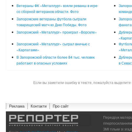
Ветераны ФК «Металлург» взяли реванш в игре
Запорож
со сборной ветеранов области. Фото
команд
Запорожские ветераны футбола сыграли
Запорож
товарищеский матч ко Дню Победы. Фото
фаната
Запорожский «Металлург» проиграл «Ворскле»
Дублеры
«Карпа
Запорожский «Металлург» сыграл вничью с
Футболи
«Карпатами»
«Металл
В Запорожской области более 84 тыс. человек
Дублеры
работают в опасных условиях
в Сева
Если вы заметили ошибку в тексте, пожалуйста выделите 
Реклама
Контакти
Про сайт
Передрук матеріа
гіперпосиланням 
ЗМІ тільки зі зг