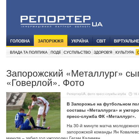
ГОЛОВНА
ЗАПОРІЖЖЯ
УКРАЇНА
СВІТ
ВІРТУАЛЬН
ВЛАДА ТА ПОЛІТИКА
ПОДІЇ
СУСПІЛЬСТВО
ЗДОРОВ'Я
КУЛЬТУРА
Запорожский «Металлург» сы
«Говерлой». Фото
РепортерUA, фото пресс-службы клуба
16 
В Запорожье на футбольном по
составы «Металлурга» и ужгоро
пресс-служба ФК «Металлург».
На 30-й минуте матча молодежного
запорожской команды Ян Ковалевск
минуте – забил гол ужгородец Гегам Кадимян.