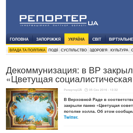
ГОЛОВНА
ЗАПОРІЖЖЯ
УКРАЇНА
СВІТ
ВІРТУАЛЬН
ВЛАДА ТА ПОЛІТИКА
ПОДІЇ
СУСПІЛЬСТВО
ЗДОРОВ'Я
КУЛЬТУРА
Декоммунизация: в ВР закрыл
«Цветущая социалистическая
РепортерUA
05 Сен 2016 - 13:32
В Верховной Раде в соответств
закрыли панно «Цветущая советс
потолке холла. Об этом сообщи
Twitter.