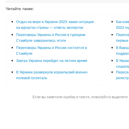
Читайте также:
Отдых на море в Украине-2023: какая ситуация
Как изм
на курортах страны — ответы экспертов
2023 го
Переговоры Украины и России в турецком
Перего
Стамбуле завершились: итоги
первые
Переговоры Украины и России состоятся в
В Варша
Стамбуле
поддерж
Завтра Украина перейдет на летнее время
В Украи
социал
В Украине развернули израильский военно-
Пересел
полевой госпиталь
регистр
Если вы заметили ошибку в тексте, пожалуйста выделите 