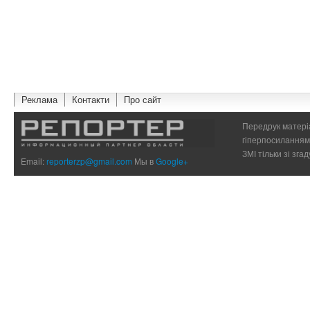
Реклама
Контакти
Про сайт
Передрук матеріа
гіперпосиланням 
ЗМІ тільки зі зг
Email:
reporterzp@gmail.com
Мы в
Google+