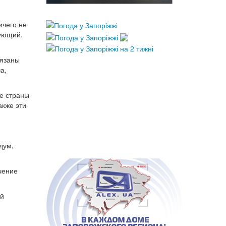
ичего не
рующий.
бязаны
а,
е страны
акже эти
дум,
чение
ой