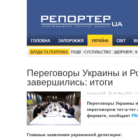
ГОЛОВНА
ЗАПОРІЖЖЯ
УКРАЇНА
СВІТ
В
ВЛАДА ТА ПОЛІТИКА
ПОДІЇ
СУСПІЛЬСТВО
ЗДОРОВ'Я
К
Переговоры Украины и Р
завершились: итоги
РепортерUA
29 Мар 2022 - 1
Переговоры Украины и
переговоров тет-а-тет
формате, сообщает
РБ
Главные заявления украинской делегации: