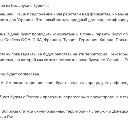
ов из Беларуси в Турцию;
трещину. Наше предложение - мы работали над форматом, но мы н
ности для Украины. Это новый международный договор, ратифици
ние 3 дней будут проводить консультации. Страны гаранты будут о
аны Совбеза ООН, США, Франция, Турция, Германия, Канада, Польш
ому пока гаранты не будут работать на эти территории. Некоторы
истема, на которой мы хотим построить новое будущее Украины. Т
вор будет согласован.
вом. Имплементация решения будет следовать процедуре: референ
5 лет будем с Россией проводить переговоры о полуострове, а в те
. Вопросы статуса оккупированных территории Луганской и Донецк
ы и РФ.