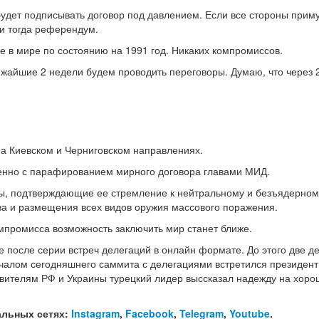
удет подписывать договор под давлением. Если все стороны приму
 и тогда референдум.
 в мире по состоянию на 1991 год. Никаких компромиссов.
жайшие 2 недели будем проводить переговоры. Думаю, что через 
на Киевском и Черниговском направлениях.
енно с парафированием мирного договора главами МИД.
ы, подтверждающие ее стремление к нейтральному и безъядерном
тва и размещения всех видов оружия массового поражения.
мпромисса возможность заключить мир станет ближе.
 после серии встреч делегаций в онлайн формате. До этого две д
ачалом сегодняшнего саммита с делегациями встретился президент
вителям РФ и Украины турецкий лидер выссказал надежду на хоро
альных сетях:
Instagram
,
Facebook
,
Telegram
,
Youtube
.