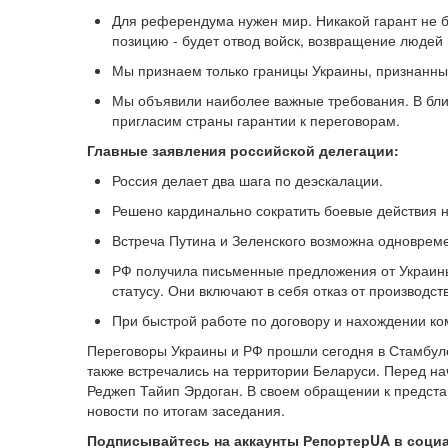
Для референдума нужен мир. Никакой гарант не б
позицию - будет отвод войск, возвращение людей
Мы признаем только границы Украины, признанные
Мы объявили наиболее важные требования. В бли
пригласим страны гарантии к переговорам.
Главные заявления российской делегации:
Россия делает два шага по деэскалации.
Решено кардинально сократить боевые действия 
Встреча Путина и Зеленского возможна одноврем
РФ получила письменные предложения от Украин
статусу. Они включают в себя отказ от производс
При быстрой работе по договору и нахождении ко
Переговоры Украины и РФ прошли сегодня в Стамбуле
также встречались на территории Беларуси. Перед н
Реджеп Тайип Эрдоган. В своем обращении к предста
новости по итогам заседания.
Подписывайтесь на аккаунты РепортерUA в соци