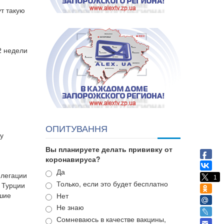
т такую
2 недели
ОПИТУВАННЯ
у
Вы планируете делать прививку от
коронавируса?
Варианты
Да
елегации
1
Только, если это будет бесплатно
 Турции
шие
Нет
Не знаю
Сомневаюсь в качестве вакцины,