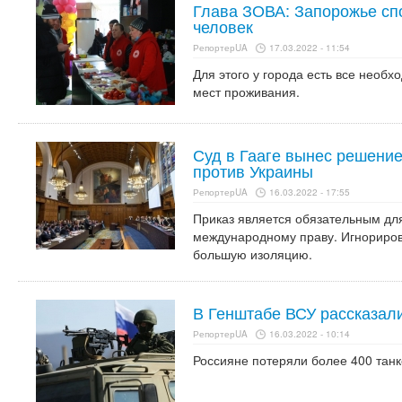
Глава ЗОВА: Запорожье спо
человек
РепортерUA
17.03.2022 - 11:54
Для этого у города есть все необ
мест проживания.
Суд в Гааге вынес решение
против Украины
РепортерUA
16.03.2022 - 17:55
Приказ является обязательным дл
международному праву. Игнориро
большую изоляцию.
В Генштабе ВСУ рассказали
РепортерUA
16.03.2022 - 10:14
Россияне потеряли более 400 танк