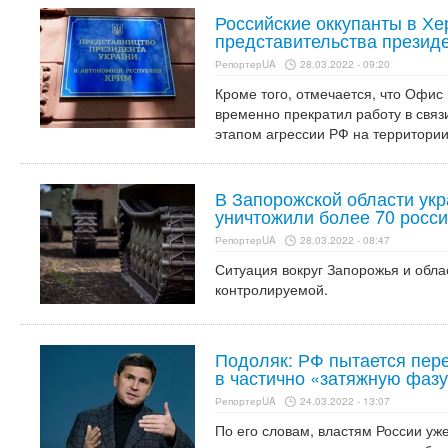
Российские оккупанты в Х
представительства презид
РепортерUA
28.03.2022 - 09:20
Кроме того, отмечается, что Офис
временно прекратил работу в свя
этапом агрессии РФ на территории
В Запорожской области ук
уничтожили более 70 росси
РепортерUA
28.03.2022 - 08:47
Ситуация вокруг Запорожья и облас
контролируемой.
Подоляк: РФ пытается пер
в частично «затяжную фаз
РепортерUA
24.03.2022 - 13:07
По его словам, властям России уже