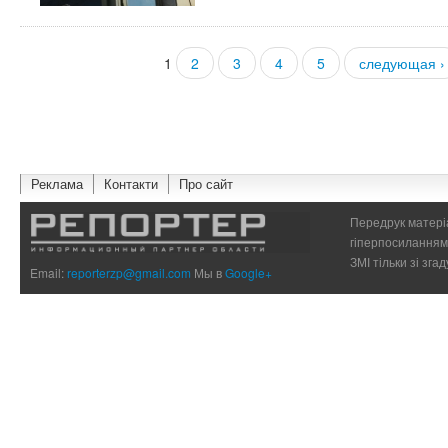
1
2
3
4
5
следующая ›
Страницы
Реклама
Контакти
Про сайт
Передрук матеріа
гіперпосиланням 
ЗМІ тільки зі зг
Email:
reporterzp@gmail.com
Мы в
Google+