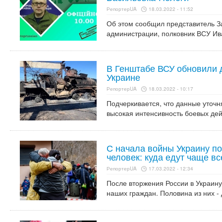
РепортерUA
18.03.2022 - 11:52
Об этом сообщил представитель З
администрации, полковник ВСУ Ив
В Генштабе ВСУ обновили 
Украине
РепортерUA
18.03.2022 - 10:17
Подчеркивается, что данные уточня
высокая интенсивность боевых дей
С начала войны Украину п
человек: куда едут чаще вс
РепортерUA
17.03.2022 - 12:34
После вторжения России в Украину
наших граждан. Половина из них - 