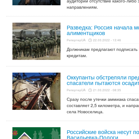
аудитории отсутствие какого-либо
направлениям.
Разведка: Россия начала 
алиментщиков
РепортерUA
22.03.2022 - 13:46
Должникам предлагают подписать к
кредитам.
Оккупанты обстреляли пр
спасатели пытаются осади
РепортерUA
21.03.2022 - 08:35
Сразу после утечки аммиака спаса
составляет 2,5 километра, и напра
села Новоселица.
Российские войска несут п
Васильевка-Пологи