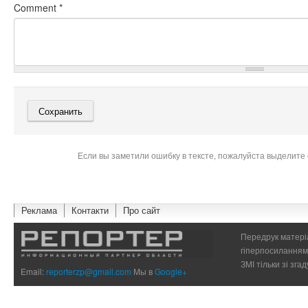
Comment
*
Если вы заметили ошибку в тексте, пожалуйста выделите 
Реклама
Контакти
Про сайт
Передрук матеріа
гіперпосиланням 
ЗМІ тільки зі зг
Email:
reporterzp@gmail.com
Мы в
Google+