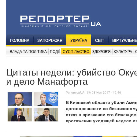
ГОЛОВНА
ЗАПОРІЖЖЯ
УКРАЇНА
СВІТ
ВІРТУАЛЬН
ВЛАДА ТА ПОЛІТИКА
ПОДІЇ
СУСПІЛЬСТВО
ЗДОРОВ'Я
КУЛЬТУРА
Цитаты недели: убийство Оку
и дело Манафорта
РепортерUA
03 Ноя 2017 - 16:46
В Киевской области убили Амин
договоренности по безвизовом
отказ в признании его беженцем
протяжении уходящей недели и