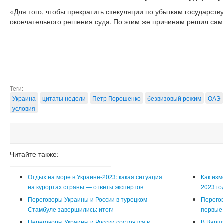
«Для того, чтобы прекратить спекуляции по убыткам государств
окончательного решения суда. По этим же причинам решил сам
Теги:
Украина
цитаты недели
Петр Порошенко
безвизовый режим
ОАЭ
условия
Читайте также:
Отдых на море в Украине-2023: какая ситуация
Как изм
на курортах страны — ответы экспертов
2023 го
Переговоры Украины и России в турецком
Перего
Стамбуле завершились: итоги
первые
Переговоры Украины и России состоятся в
В Варша