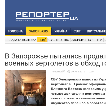
ГОЛОВНА
ЗАПОРІЖЖЯ
УКРАЇНА
СВІТ
ВІРТУАЛЬН
ВЛАДА ТА ПОЛІТИКА
ПОДІЇ
СУСПІЛЬСТВО
ЗДОРОВ'Я
КУЛЬТУРА
В Запорожье пытались продат
военных вертолетов в обход г
РепортерUA
29 Янв 2019 - 10:20
СБУ блокировала вывоз из Укр
вертолетов. В рамках официаль
Ближнего Востока направила ук
четыре двигателя к вертолетам
связи с отказом заказчика опла
имущество перешло в собствен