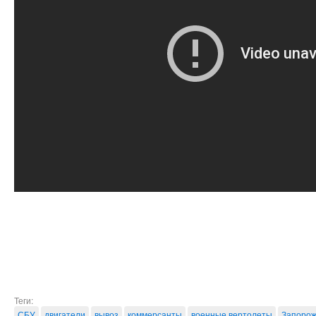
Теги:
СБУ
двигатели
вывоз
коммерсанты
военные вертолеты
Запорож