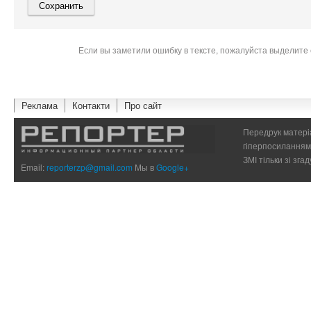
Если вы заметили ошибку в тексте, пожалуйста выделите 
Реклама
Контакти
Про сайт
Передрук матеріа
гіперпосиланням 
ЗМІ тільки зі зг
Email:
reporterzp@gmail.com
Мы в
Google+