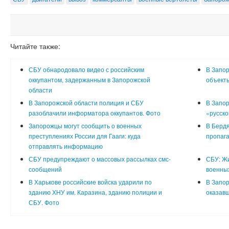
Читайте также:
СБУ обнародовало видео с российским
В Запор
оккупантом, задержанным в Запорожской
объект
области
В Запорожской области полиция и СБУ
В Запор
разоблачили информатора оккупантов. Фото
«русско
Запорожцы могут сообщить о военных
В Бердя
преступлениях России для Гааги: куда
пропага
отправлять информацию
СБУ предупреждают о массовых рассылках смс-
СБУ: Ж
сообщений
военны
В Харькове российские войска ударили по
В Запор
зданию ХНУ им. Каразина, зданию полиции и
оказавш
СБУ. Фото