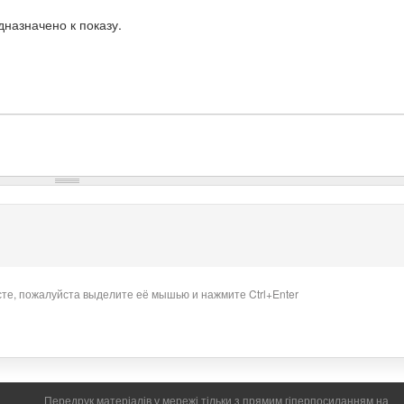
назначено к показу.
сте, пожалуйста выделите её мышью и нажмите Ctrl+Enter
Передрук матеріалів у мережі тільки з прямим гіперпосиланням на