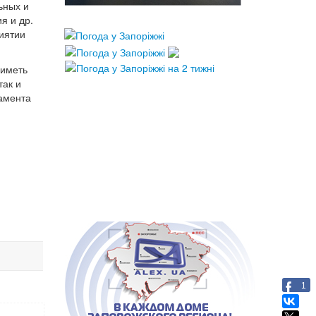
ьных и
я и др.
иятии
 иметь
так и
амента
1