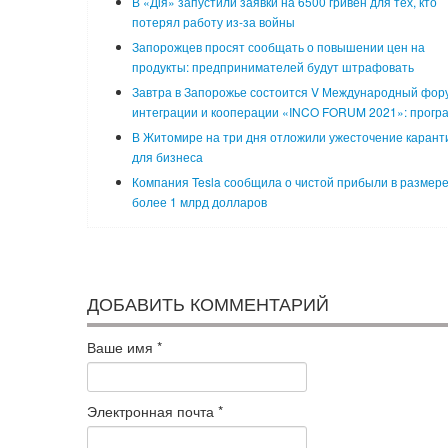
В «Дія» запустили заявки на 6500 гривен для тех, кто
потерял работу из-за войны
Запорожцев просят сообщать о повышении цен на
продукты: предпринимателей будут штрафовать
Завтра в Запорожье состоится V Международный фор
интеграции и кооперации «INCO FORUM 2021»: прогр
В Житомире на три дня отложили ужесточение карант
для бизнеса
Компания Tesla сообщила о чистой прибыли в размер
более 1 млрд долларов
ДОБАВИТЬ КОММЕНТАРИЙ
Ваше имя
*
Электронная почта
*