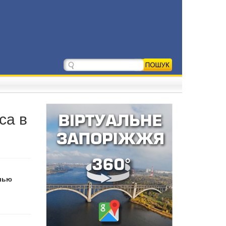
са в
елью