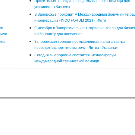
Правительство создало социальный пакет помощи для
украинского бизнеса
В Запорожье проходит V Международный форум интегра
и кооперации «INCO FORUM 2021». Фото
ум
С декабря в Запорожье снизят тариф на тепло для бизне
амма
и абонплату для населения
ина
Запорожская торгово-промышленная палата завтра
проведет экспертную встречу «Литва - Украина»
е
Сегодня в Запорожье состоится Бизнес-форум
международной технической помощи