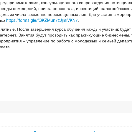
редпринимателями, консультационного сопровождения потенциал
ренды помещений, поиска персонала, инвестиций, налогообложени
дежь из числа временно перемещенных лиц. Для участия в меропр
лке
https://forms.gle/fQKZMun7zJjmiVKN7
.
латные. После завершения курса обучения каждый участник будет
нтернет. Занятия будут проводить как практикующие бизнесмены, 
роприятия – управление по работе с молодежью и семьей департ
овета.