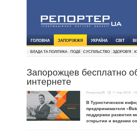
ГОЛОВНА
ЗАПОРІЖЖЯ
УКРАЇНА
СВІТ
В
ВЛАДА ТА ПОЛІТИКА
ПОДІЇ
СУСПІЛЬСТВО
ЗДОРОВ'Я
К
Запорожцев бесплатно об
интернете
РепортерUA
11 Апр 2019 - 15
В Туристическом инфо
предпринимателя «Bus
поддержки развития м
открытии и ведении со