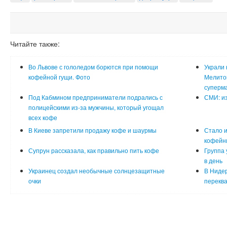
Читайте также:
Во Львове с гололедом борются при помощи
Украли 
кофейной гущи. Фото
Мелито
суперма
Под Кабмином предприниматели подрались с
СМИ: из
полицейскими из-за мужчины, который угощал
всех кофе
В Киеве запретили продажу кофе и шаурмы
Стало и
кофейн
Супрун рассказала, как правильно пить кофе
Группа 
в день
Украинец создал необычные солнцезащитные
В Ниде
очки
перекв