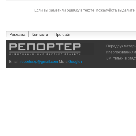
Если вы заметили ошибку в тексте, пожалуйста выделите 
Реклама
Контакти
Про сайт
Передрук матеріа
гіперпосиланням 
ЗМІ тільки зі зг
Email:
reporterzp@gmail.com
Мы в
Google+