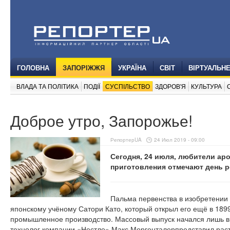
ГОЛОВНА
ЗАПОРІЖЖЯ
УКРАЇНА
СВІТ
ВІРТУАЛЬН
ВЛАДА ТА ПОЛІТИКА
ПОДІЇ
СУСПІЛЬСТВО
ЗДОРОВ'Я
КУЛЬТУРА
Доброе утро, Запорожье!
РепортерUA
24 Июл 2019 - 09:00
Сегодня, 24 июля, любители ар
приготовления отмечают день 
Пальма первенства в изобретении
японскому учёному Сатори Като, который открыл его ещё в 1899 
промышленное производство. Массовый выпуск начался лишь в 1
технолог компании «Нестле» Макс Моргенталерпредставил рас