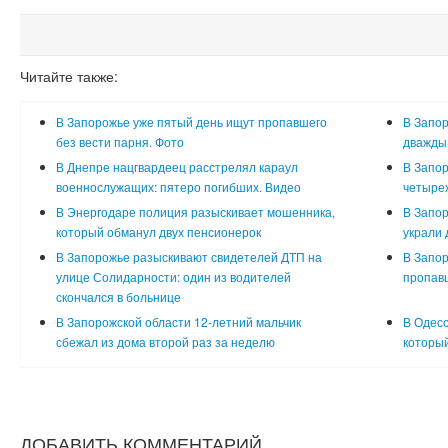
Читайте также:
В Запорожье уже пятый день ищут пропавшего
В Запор
без вести парня. Фото
дважды 
В Днепре нацгвардеец расстрелял караул
В Запо
военнослужащих: пятеро погибших. Видео
четырех
В Энергодаре полиция разыскивает мошенника,
В Запор
который обманул двух пенсионерок
украли 
В Запорожье разыскивают свидетелей ДТП на
В Запор
улице Солидарности: один из водителей
пропавш
скончался в больнице
В Запорожской области 12-летний мальчик
В Одесс
сбежал из дома второй раз за неделю
который
ДОБАВИТЬ КОММЕНТАРИЙ