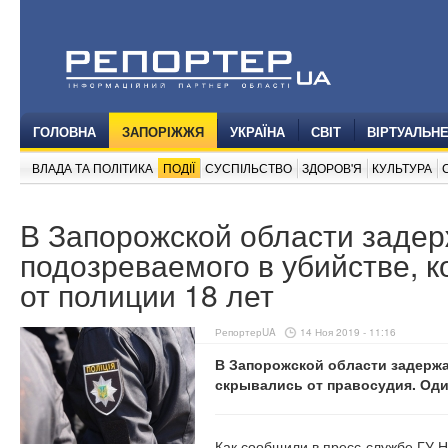
ГОЛОВНА
ЗАПОРІЖЖЯ
УКРАЇНА
СВІТ
ВІРТУАЛЬН
ВЛАДА ТА ПОЛІТИКА
ПОДІЇ
СУСПІЛЬСТВО
ЗДОРОВ'Я
КУЛЬТУРА
В Запорожской области заде
подозреваемого в убийстве, 
от полиции 18 лет
РепортерUA
14 Ноя 2019 - 11:16
В Запорожской области задержа
скрывались от правосудия. Один
Как сообщили в пресс-службе ГУ Н