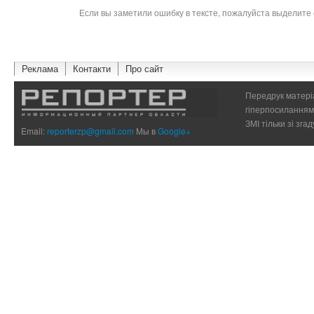
Если вы заметили ошибку в тексте, пожалуйста выделите 
Реклама
Контакти
Про сайт
Передрук матеріа
гіперпосиланням 
ЗМІ тільки зі зг
Email:
reporterzp@gmail.com
Мы в
Google+