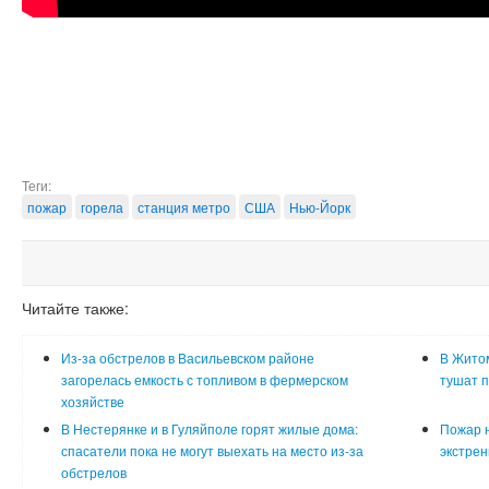
Теги:
пожар
горела
станция метро
США
Нью-Йорк
Читайте также:
Из-за обстрелов в Васильевском районе
В Житом
загорелась емкость с топливом в фермерском
тушат п
хозяйстве
В Нестерянке и в Гуляйполе горят жилые дома:
Пожар н
спасатели пока не могут выехать на место из-за
экстре
обстрелов