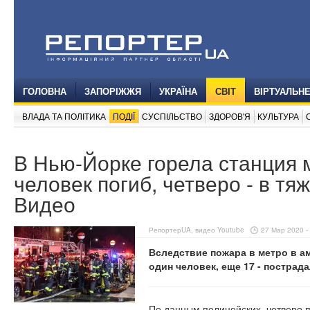
ГОЛОВНА
ЗАПОРІЖЖЯ
УКРАЇНА
СВІТ
ВІРТУАЛЬН
ВЛАДА ТА ПОЛІТИКА
ПОДІЇ
СУСПІЛЬСТВО
ЗДОРОВ'Я
КУЛЬТУРА
В Нью-Йорке горела станция 
человек погиб, четверо - в тя
Видео
РепортерUA, видео Youtube
27 Мар 2020 -
Вследствие пожара в метро в а
один человек, еще 17 - пострад
По данным полицейских, четверо 