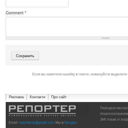
Comment
*
Если вы заметили ошибку в тексте, пожалуйста выделите 
Реклама
Контакти
Про сайт
Передрук матеріа
гіперпосиланням 
ЗМІ тільки зі зг
Email:
reporterzp@gmail.com
Мы в
Google+