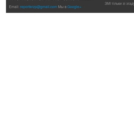
ЗМІ тільки зі зг
Email:
reporterzp@gmail.com
Мы в
Google+