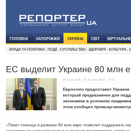
ГОЛОВНА
ЗАПОРІЖЖЯ
УКРАЇНА
СВІТ
ВІРТУАЛЬН
ВЛАДА ТА ПОЛІТИКА
ПОДІЇ
СУСПІЛЬСТВО
ЗДОРОВ'Я
КУЛЬТУРА
ЕС выделит Украине 80 млн 
РепортерUA
02 Апр 2020 - 15:07
Евросоюз предоставит Украине 
который предназначен для под
экономики в условиях пандемии
этом сообщил премьер-министр 
«Пакет помощи в размере 80 млн евро позволит поддержать на
экономику (в частности малые и средние предприятия, которые