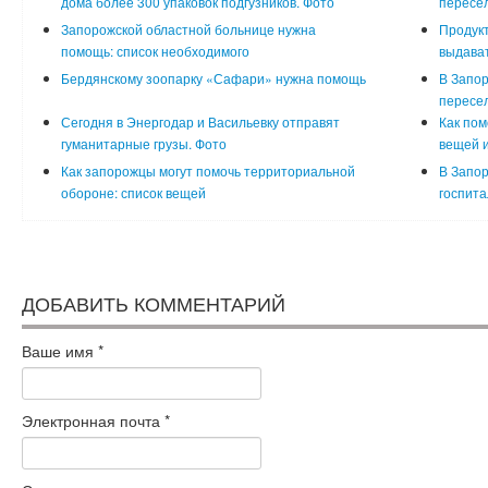
дома более 300 упаковок подгузников. Фото
пересе
Запорожской областной больнице нужна
Продукт
помощь: список необходимого
выдава
Бердянскому зоопарку «Сафари» нужна помощь
В Запор
пересел
Сегодня в Энергодар и Васильевку отправят
Как пом
гуманитарные грузы. Фото
вещей и
Как запорожцы могут помочь территориальной
В Запо
обороне: список вещей
госпита
ДОБАВИТЬ КОММЕНТАРИЙ
Ваше имя
*
Электронная почта
*