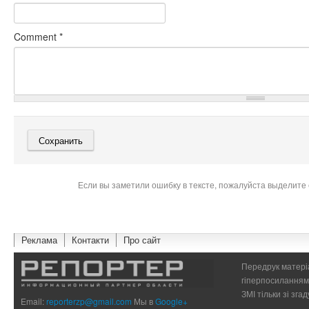
Comment
*
Если вы заметили ошибку в тексте, пожалуйста выделите 
Реклама
Контакти
Про сайт
Передрук матеріа
гіперпосиланням 
ЗМІ тільки зі зг
Email:
reporterzp@gmail.com
Мы в
Google+