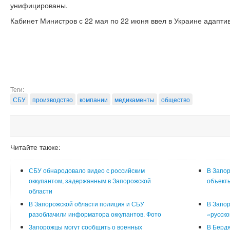
унифицированы.
Кабинет Министров с 22 мая по 22 июня ввел в Украине адапти
Теги:
СБУ
производство
компании
медикаменты
общество
Читайте также:
СБУ обнародовало видео с российским
В Запор
оккупантом, задержанным в Запорожской
объект
области
В Запорожской области полиция и СБУ
В Запор
разоблачили информатора оккупантов. Фото
«русско
Запорожцы могут сообщить о военных
В Бердя