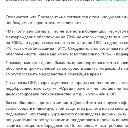
Отмечается, что Президент «не согласился с тем, что украинс
необходимым в достаточном количестве».
«Мы получаем сигналы, что не все есть в больницах. Несмотря 
медучреждения обеспечены на 70%, некоторых средств там нет
на 600%, то одноразовых халатов есть только 16%, а одноразов
4%, костюмов биозащиты - 51%. Следовательно, больницы не о
обеспеченности, нам надо иметь всех товаров по 70%», - подч
Премьер-министр Денис Шмыгаль проинформировал, что правит
обеспечить трехмесячный запас средств защиты медиков. В при
смогут поставить медсредства в ближайшее время.
По данным СБУ, открыты уголовные производства против шести
недобросовестные закупки. «Среди прочего – не поставляли то
демонстрировали плохое качество и т.д.» - уточнили в ОП.
Как сообщалось, премьер-министр Денис Шмыгаль поручил сфо
запас средств индивидуальной защиты из расчета на три месяца
подчеркнул, что товары украинского производства должны быть 
поручил Министерству экономики предоставить перечень произ
защиты, лекарств, оборудования. По его словам, все требован