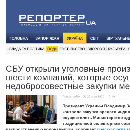
ГОЛОВНА
ЗАПОРІЖЖЯ
УКРАЇНА
СВІТ
ВІРТУАЛЬН
ВЛАДА ТА ПОЛІТИКА
ПОДІЇ
СУСПІЛЬСТВО
ЗДОРОВ'Я
КУЛЬТУРА
СБУ открыли уголовные произ
шести компаний, которые ос
недобросовестные закупки м
РепортерUA
25 мая 2020 - 15:10
Президент Украины Владимир Зе
контроле закупки средств инди
осуществлять Министерство здр
традиционной селекторном сов
распространению коронавируса, сообщает
пресс-служба г