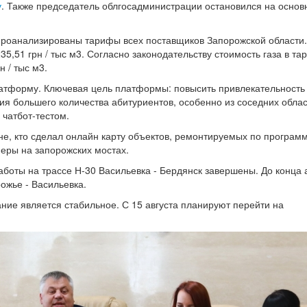
у
. Также председатель облгосадминистрации остановился на основ
 Проанализированы тарифы всех поставщиков Запорожской области.
5,51 грн / тыс м3. Согласно законодательству стоимость газа в та
 / тыс м3.
атформу. Ключевая цель платформы: повысить привлекательность
я большего количества абитуриентов, особенно из соседних облас
 чатбот-тестом.
ине, кто сделал онлайн карту объектов, ремонтируемых по програм
меры на запорожских мостах.
аботы на трассе Н-30 Васильевка - Бердянск завершены. До конца 
ожье - Васильевка.
ание является стабильное. С 15 августа планируют перейти на