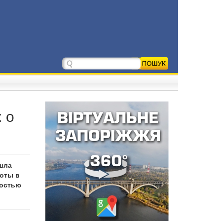
 о
ошла
боты в
ностью