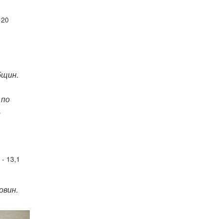
 20
бщин.
 по
ь
- 13,1
овин.