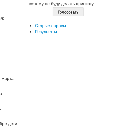
поэтому не буду делать прививку
л;
Старые опросы
Результаты
у марта
а
ь
ябре дети