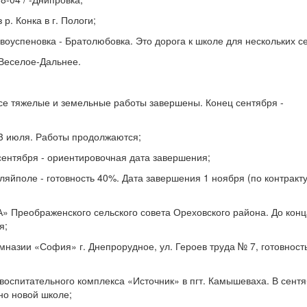
р. Конка в г. Пологи;
воуспеновка - Братолюбовка. Это дорога к школе для нескольких се
 Веселое-Дальнее.
 Все тяжелые и земельные работы завершены. Конец сентября -
23 июля. Работы продолжаются;
 сентября - ориентировочная дата завершения;
ляйполе - готовность 40%. Дата завершения 1 ноября (по контракт
 Преображенского сельского совета Ореховского района. До конц
я;
мназии «София» г. Днепрорудное, ул. Героев труда № 7, готовност
-воспитательного комплекса «Источник» в пгт. Камышеваха. В сент
о новой школе;