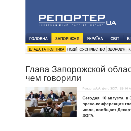
ГОЛОВНА
ЗАПОРІЖЖЯ
УКРАЇНА
СВІТ
В
ВЛАДА ТА ПОЛІТИКА
ПОДІЇ
СУСПІЛЬСТВО
ЗДОРОВ'Я
К
Глава Запорожской облас
чем говорили
РепортерUA, фото ЗОГА
10 А
Сегодня, 10 августа, 
пресс-конференция гл
июле, сообщает Депар
ЗОГА.