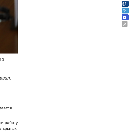
10
авил.
дается
ли работу
 открытых