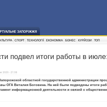
ІРТУАЛЬНЕ ЗАПОРІЖЖЯ
УЛЬТУРА
СПОРТ
ТЕХНОЛОГІЇ
ЕКОНОМІКА
БІЗНЕС
КУРЙОЗИ
ТОП
ти подвел итоги работы в июле:
вг 2020 - 21:08
в Запорожской областной государственной администрации пр
авы ОГА Виталия Боговина. На ней были подведены итоги ра
тамент информационной деятельности и связей с обществен