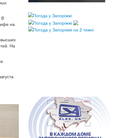
ных
 В
рифе на
 высших
тей. На
ме
августа