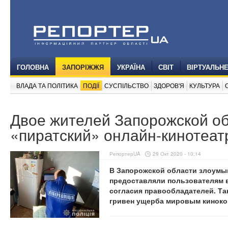
ГОЛОВНА
ЗАПОРІЖЖЯ
УКРАЇНА
СВІТ
ВІРТУАЛЬН
ВЛАДА ТА ПОЛІТИКА
ПОДІЇ
СУСПІЛЬСТВО
ЗДОРОВ'Я
КУЛЬТУРА
Двое жителей Запорожской об
«пиратский» онлайн-кинотеат
РепортерUA
29 Окт 2020 - 10:14
В Запорожской области злоумыш
предоставляли пользователям 
согласия правообладателей. Та
гривен ущерба мировым кинок