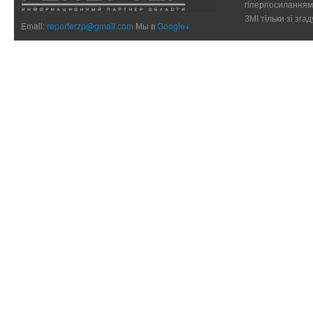
гіперпосиланням 
ЗМІ тільки зі зг
Email:
reporterzp@gmail.com
Мы в
Google+