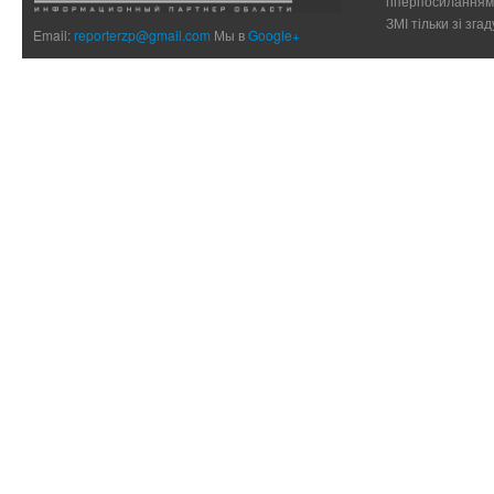
гіперпосиланням 
ЗМІ тільки зі зг
Email:
reporterzp@gmail.com
Мы в
Google+