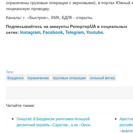
ограничены грузовые операции с зерновыми), в портах Южный 
лоцманскую проводку.
Каналы: г. «Быстрое», ХМК, БДЛК - открыты.
Подписывайтесь на аккаунты РепортерUA в социальных
сетях:
Instagram
,
Facebook
,
Telegram
,
Youtube
.
Теги:
Бердянск
ограничение
грузовые операции
сильный ветер
Читайте также:
Генштаб: В Бердянске уничтожен большой
Арестов
десантный корабль «Саратов», а не «Орск»
российс
«морпех