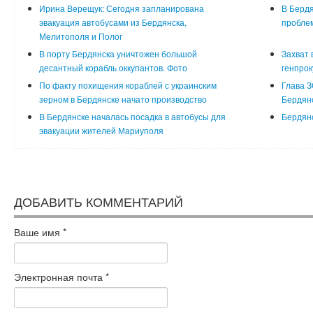
Ирина Верещук: Сегодня запланирована
В Бердя
эвакуация автобусами из Бердянска,
проблем
Мелитополя и Полог
В порту Бердянска уничтожен большой
Захват 
десантный корабль оккупантов. Фото
генпрок
По факту похищения кораблей с украинским
Глава З
зерном в Бердянске начато производство
Бердянс
В Бердянске началась посадка в автобусы для
Бердян
эвакуации жителей Мариуполя
ДОБАВИТЬ КОММЕНТАРИЙ
Ваше имя
*
Электронная почта
*