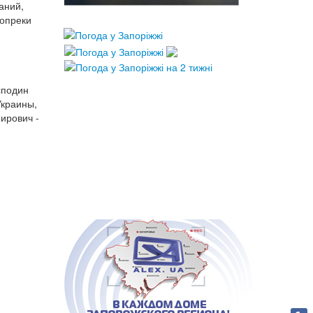
аний,
вопреки
сподин
Украины,
ирович -