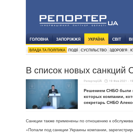
ГОЛОВНА
ЗАПОРІЖЖЯ
УКРАЇНА
СВІТ
В
ВЛАДА ТА ПОЛІТИКА
ПОДІЇ
СУСПІЛЬСТВО
ЗДОРОВ'Я
К
В список новых санкций 
РепортерUA
19 Фев 2021 - 1
Решением СНБО были п
которых компании, ко
секретарь СНБО Алекс
Санкции также применены по отношению к обслужив
«Попали под санкции Украины компании, зарегистрир