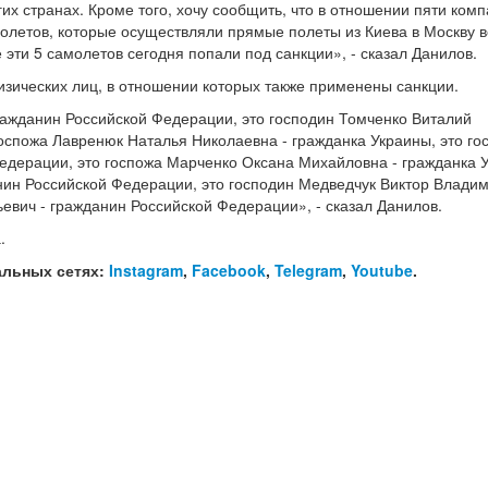
их странах. Кроме того, хочу сообщить, что в отношении пяти комп
летов, которые осуществляли прямые полеты из Киева в Москву 
эти 5 самолетов сегодня попали под санкции», - сказал Данилов.
зических лиц, в отношении которых также применены санкции.
ражданин Российской Федерации, это господин Томченко Виталий
оспожа Лавренюк Наталья Николаевна - гражданка Украины, это го
Федерации, это госпожа Марченко Оксана Михайловна - гражданка 
нин Российской Федерации, это господин Медведчук Виктор Владим
евич - гражданин Российской Федерации», - сказал Данилов.
.
альных сетях:
Instagram
,
Facebook
,
Telegram
,
Youtube
.