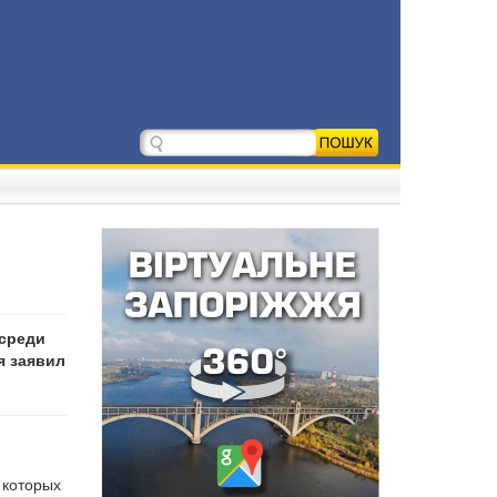
 среди
я заявил
 которых