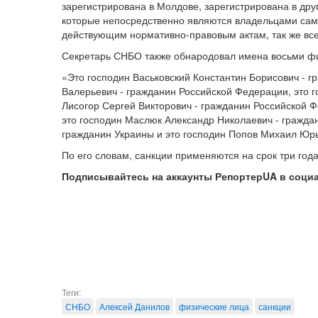
зарегистрирована в Молдове, зарегистрирована в друг
которые непосредственно являются владельцами само
действующим нормативно-правовым актам, так же все 
Секретарь СНБО также обнародовал имена восьми фи
«Это господин Васьковский Константин Борисович - г
Валерьевич - гражданин Российской Федерации, это г
Лисогор Сергей Викторович - гражданин Российской 
это господин Маслюк Александр Николаевич - гражда
гражданин Украины и это господин Попов Михаил Юрь
По его словам, санкции применяются на срок три года
Подписывайтесь на аккаунты РепортерUA в соци
Теги:
СНБО
Алексей Данилов
физические лица
санкции