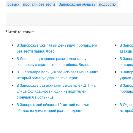
розыск
пропали без вести
Запорожская область
подростки
Читайте также:
В Запорожье уже пятый день ищут пропавшего
В Запор
без вести парня. Фото
дважды 
В Днепре нацгвардеец расстрелял караул
В Запо
военнослужащих: пятеро погибших. Видео
четырех
В Энергодаре полиция разыскивает мошенника,
В Запор
который обманул двух пенсионерок
украли 
В Запорожье разыскивают свидетелей ДТП на
В Запор
улице Солидарности: один из водителей
пропавш
скончался в больнице
В Запорожской области 12-летний мальчик
В Одесс
сбежал из дома второй раз за неделю
который