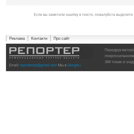
Если вы заметили ошибку в тексте, пожалуйста выделите 
Реклама
Контакти
Про сайт
Передрук матеріа
гіперпосиланням 
ЗМІ тільки зі зг
Email:
reporterzp@gmail.com
Мы в
Google+