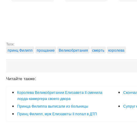
Теги:
принц Филипп
прощание
Великобритания
смерть
королева
Читайте также:
Королева Великобритании Елизавета II сменила
Скончал
лорда-камергера своего двора
Принца Филиппа выписали из больницы
Супруг 
Принц Филипп, муж Елизаветы II попал в ДТП