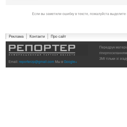
Если вы заметили ошибку в тексте, пожалуйста выделите 
Реклама
Контакти
Про сайт
Передрук матеріа
гіперпосиланням 
ЗМІ тільки зі зг
Email:
reporterzp@gmail.com
Мы в
Google+