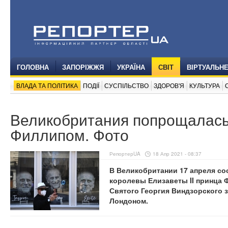
ГОЛОВНА
ЗАПОРІЖЖЯ
УКРАЇНА
СВІТ
ВІРТУАЛЬН
ВЛАДА ТА ПОЛІТИКА
ПОДІЇ
СУСПІЛЬСТВО
ЗДОРОВ'Я
КУЛЬТУРА
Великобритания попрощалась
Филлипом. Фото
РепортерUA
18 Апр 2021 - 08:37
В Великобритании 17 апреля со
королевы Елизаветы II принца 
Святого Георгия Виндзорского 
Лондоном.