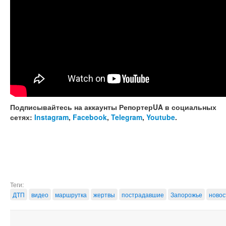
Подписывайтесь на аккаунты РепортерUA в социальных
сетях:
Instagram
,
Facebook
,
Telegram
,
Youtube
.
Теги:
ДТП
видео
маршрутка
жертвы
пострадавшие
Запорожье
новос