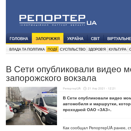
ГОЛОВНА
ЗАПОРІЖЖЯ
УКРАЇНА
СВІТ
ВІРТУАЛЬН
ВЛАДА ТА ПОЛІТИКА
ПОДІЇ
СУСПІЛЬСТВО
ЗДОРОВ'Я
КУЛЬТУРА
В Сети опубликовали видео 
запорожского вокзала
РепортерUA
21 Апр 2021 - 12:21
В Сети опубликовали видео мом
автомобиля и маршрутки, котор
проходной ОАО «ЗАЗ»
.
Как сообщал РепортерUA ранее, с