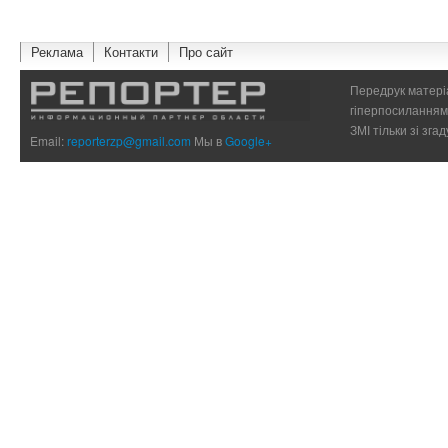
Реклама
Контакти
Про сайт
Передрук матеріа
гіперпосиланням 
ЗМІ тільки зі зг
Email:
reporterzp@gmail.com
Мы в
Google+