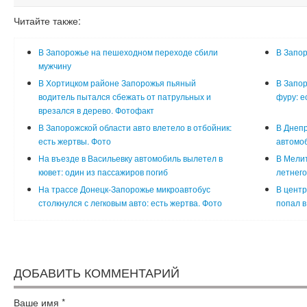
Читайте также:
В Запорожье на пешеходном переходе сбили
В Запор
мужчину
В Хортицком районе Запорожья пьяный
В Запор
водитель пытался сбежать от патрульных и
фуру: е
врезался в дерево. Фотофакт
В Запорожской области авто влетело в отбойник:
В Днепр
есть жертвы. Фото
автомоб
На въезде в Васильевку автомобиль вылетел в
В Мели
кювет: один из пассажиров погиб
летнего
На трассе Донецк-Запорожье микроавтобус
В центр
столкнулся с легковым авто: есть жертва. Фото
попал в
ДОБАВИТЬ КОММЕНТАРИЙ
Ваше имя
*