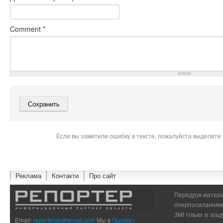
Comment
*
Если вы заметили ошибку в тексте, пожалуйста выделите 
Реклама
Контакти
Про сайт
Передрук матеріа
гіперпосиланням 
ЗМІ тільки зі зг
Email:
reporterzp@gmail.com
Мы в
Google+