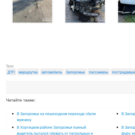
Теги:
ДТП
маршрутка
автомобиль
Запорожье
пассажиры
пострадавш
Читайте также:
В Запорожье на пешеходном переходе сбили
В Запор
мужчину
В Хортицком районе Запорожья пьяный
В Запор
водитель пытался сбежать от патрульных и
фуру: е