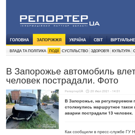
ГОЛОВНА
ЗАПОРІЖЖЯ
УКРАЇНА
СВІТ
ВІРТУАЛЬН
ВЛАДА ТА ПОЛІТИКА
ПОДІЇ
СУСПІЛЬСТВО
ЗДОРОВ'Я
КУЛЬТУРА
В Запорожье автомобиль влет
человек пострадали. Фото
РепортерUA
20 Июл 2021 - 14:01
В Запорожье, на регулируемом 
столкнулись маршрутное такси 
аварии пострадали 13 человек.
Как сообщили в пресс-службе ГУ 