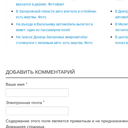
врезался в дерево. Фотофакт
В Запорожской области авто влетело в отбойник:
В Днепр
есть жертвы. Фото
автомоб
На въезде в Васильевку автомобиль вылетел в
В Мели
кювет: один из пассажиров погиб
летнего
На трассе Донецк-Запорожье микроавтобус
В центр
столкнулся с легковым авто: есть жертва. Фото
попал в
ДОБАВИТЬ КОММЕНТАРИЙ
Ваше имя
*
Электронная почта
*
Содержание этого поля является приватным и не предназначено
Домашняя страница