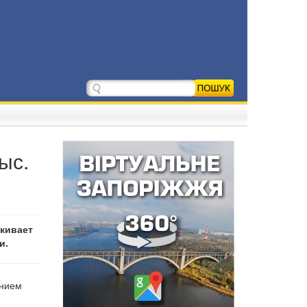
ыс.
скивает
и.
ением