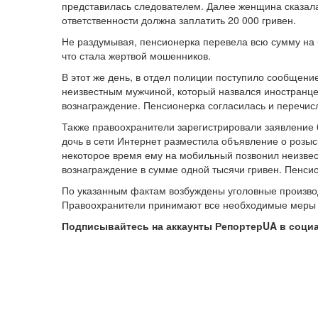
представилась следователем. Далее женщина сказала,
ответственности должна заплатить 20 000 гривен.
Не раздумывая, пенсионерка перевела всю сумму на б
что стала жертвой мошенников.
В этот же день, в отдел полиции поступило сообщен
неизвестным мужчиной, который назвался иностранцем
вознаграждение. Пенсионерка согласилась и перечисл
Также правоохранители зарегистрировали заявление 6
дочь в сети Интернет разместила объявление о розыс
некоторое время ему на мобильный позвонил неизве
вознаграждение в сумме одной тысячи гривен. Пенсио
По указанным фактам возбуждены уголовные производс
Правоохранители принимают все необходимые меры 
Подписывайтесь на аккаунты РепортерUA в соци