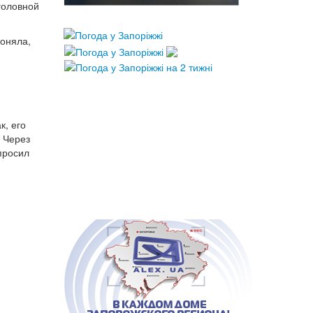
головной
поняла,
к, его
. Через
просил