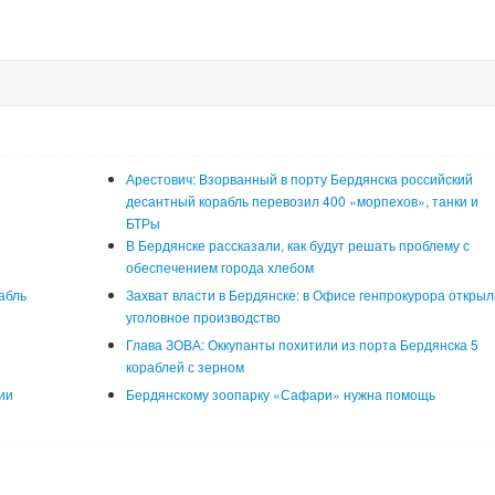
Арестович: Взорванный в порту Бердянска российский
десантный корабль перевозил 400 «морпехов», танки и
БТРы
В Бердянске рассказали, как будут решать проблему с
обеспечением города хлебом
абль
Захват власти в Бердянске: в Офисе генпрокурора открыл
уголовное производство
Глава ЗОВА: Оккупанты похитили из порта Бердянска 5
кораблей с зерном
ии
Бердянскому зоопарку «Сафари» нужна помощь