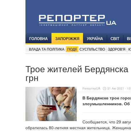
ГОЛОВНА
ЗАПОРІЖЖЯ
УКРАЇНА
СВІТ
В
ВЛАДА ТА ПОЛІТИКА
ПОДІЇ
СУСПІЛЬСТВО
ЗДОРОВ'Я
К
Трое жителей Бердянска
грн
РепортерUA
31 Авг 2021 - 10
В Бердянске трое горо
злоумышленников. Об 
Сообщается, что 29 авгу
обратилась 80-летняя местная жительница. Женщина 