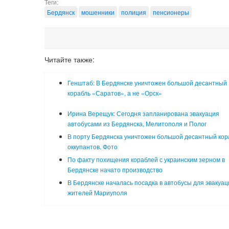
Теги:
Бердянск
мошенники
полиция
пенсионеры
Читайте также:
Генштаб: В Бердянске уничтожен большой десантный
корабль «Саратов», а не «Орск»
Ирина Верещук: Сегодня запланирована эвакуация
автобусами из Бердянска, Мелитополя и Полог
В порту Бердянска уничтожен большой десантный кор
оккупантов. Фото
По факту похищения кораблей с украинским зерном в
Бердянске начато производство
В Бердянске началась посадка в автобусы для эвакуац
жителей Мариуполя