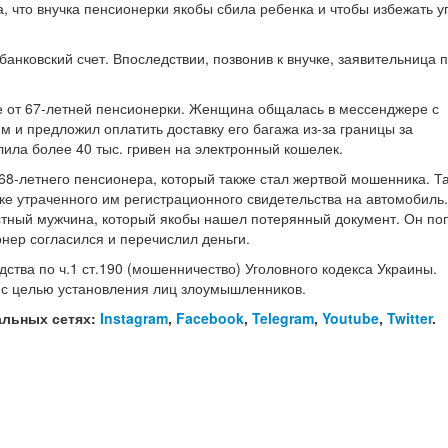
 что внучка пенсионерки якобы сбила ребенка и чтобы избежать у
анковский счет. Впоследствии, позвонив к внучке, заявительница 
ие от 67-летней пенсионерки. Женщина общалась в мессенджере с
 и предложил оплатить доставку его багажа из-за границы за
ила более 40 тыс. гривен на электронный кошелек.
8-летнего пенсионера, который также стал жертвой мошенника. Та
ке утраченного им регистрационного свидетельства на автомобиль
стный мужчина, который якобы нашел потерянный документ. Он по
нер согласился и перечислил деньги.
тва по ч.1 ст.190 (мошенничество) Уголовного кодекса Украины.
с целью установления лиц злоумышленников.
альных сетях:
Instagram
,
Facebook
,
Telegram
,
Youtube
,
Twitter
.