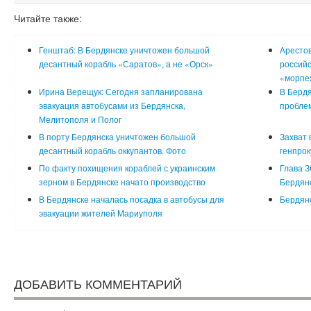
Читайте также:
Генштаб: В Бердянске уничтожен большой
Арестов
десантный корабль «Саратов», а не «Орск»
российс
«морпех
Ирина Верещук: Сегодня запланирована
В Бердя
эвакуация автобусами из Бердянска,
проблем
Мелитополя и Полог
В порту Бердянска уничтожен большой
Захват 
десантный корабль оккупантов. Фото
генпрок
По факту похищения кораблей с украинским
Глава З
зерном в Бердянске начато производство
Бердянс
В Бердянске началась посадка в автобусы для
Бердян
эвакуации жителей Мариуполя
ДОБАВИТЬ КОММЕНТАРИЙ