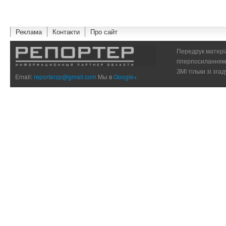
Реклама
Контакти
Про сайт
Передрук матеріа
гіперпосиланням 
ЗМІ тільки зі зг
Email:
reporterzp@gmail.com
Мы в
Google+