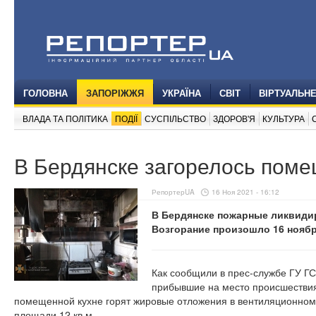
ГОЛОВНА
ЗАПОРІЖЖЯ
УКРАЇНА
СВІТ
ВІРТУАЛЬН
ВЛАДА ТА ПОЛІТИКА
ПОДІЇ
СУСПІЛЬСТВО
ЗДОРОВ'Я
КУЛЬТУРА
В Бердянске загорелось поме
РепортерUA
16 Ноя 2021 - 16:12
В Бердянске пожарные ликвиди
Возгорание произошло 16 ноябр
Как сообщили в прес-службе ГУ ГС
прибывшие на место происшествия 
помещенной кухне горят жировые отложения в вентиляционном 
площади 12 кв.м.