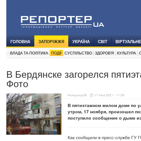
ГОЛОВНА
ЗАПОРІЖЖЯ
УКРАЇНА
СВІТ
ВІРТУАЛЬН
ВЛАДА ТА ПОЛІТИКА
ПОДІЇ
СУСПІЛЬСТВО
ЗДОРОВ'Я
КУЛЬТУРА
В Бердянске загорелся пятиэ
Фото
РепортерUA
17 Ноя 2021 - 11:50
В пятиэтажном жилом доме по у
утром, 17 ноября, произошел по
поступило сообщение о дыме из
Как сообщили в пресс-службе ГУ Г