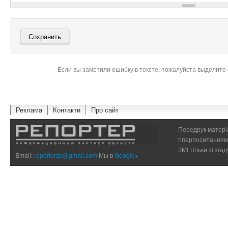
Если вы заметили ошибку в тексте, пожалуйста выделите 
Реклама
Контакти
Про сайт
Передрук матеріа
гіперпосиланням 
ЗМІ тільки зі зг
Email:
reporterzp@gmail.com
Мы в
Google+