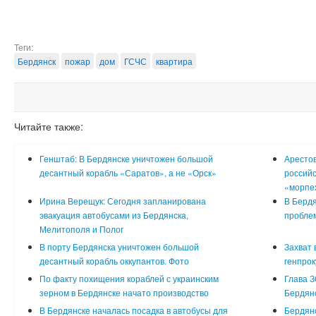
Теги:
Бердянск
пожар
дом
ГСЧС
квартира
Читайте также:
Генштаб: В Бердянске уничтожен большой
Арестов
десантный корабль «Саратов», а не «Орск»
российс
«морпех
Ирина Верещук: Сегодня запланирована
В Бердя
эвакуация автобусами из Бердянска,
проблем
Мелитополя и Полог
В порту Бердянска уничтожен большой
Захват 
десантный корабль оккупантов. Фото
генпрок
По факту похищения кораблей с украинским
Глава З
зерном в Бердянске начато производство
Бердянс
В Бердянске началась посадка в автобусы для
Бердян